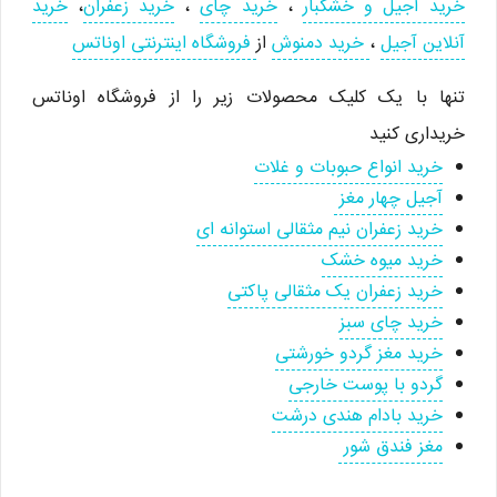
خرید آجیل و خشکبار
،
خرید چای
،
خرید زعفران
،
خرید
آنلاین آجیل
،
خرید دمنوش
از
فروشگاه اینترنتی اوناتس
تنها با یک کلیک محصولات زیر را از فروشگاه اوناتس
خریداری کنید
خرید انواع حبوبات و غلات
آجیل چهار مغز
خرید زعفران نیم مثقالی استوانه ای
خرید میوه خشک
خرید زعفران یک مثقالی پاکتی
خرید چای سبز
خرید مغز گردو خورشتی
گردو با پوست خارجی
خرید بادام هندی درشت
مغز فندق شور