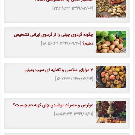
[1399/02/06 22:28:23]
چگونه گردوی چینی را از گردوی ایرانی تشخیص
دهیم؟
[1399/09/20 18:56:49]
7 مزایای سلامتی و تغذیه ای سیب زمینی
[1400/02/14 16:26:31]
عوارض و مضرات نوشیدن چای کهنه دم چیست؟
[1399/11/11 00:53:34]