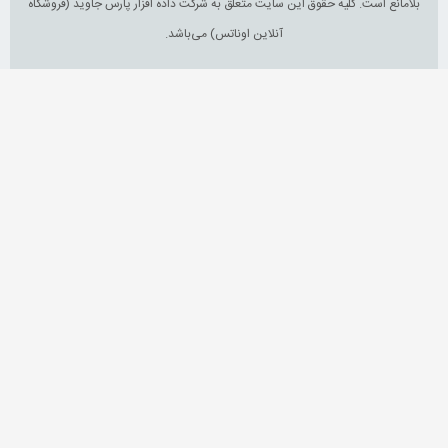
بلامانع است. کلیه حقوق این سایت متعلق به شرکت داده افزار پارس جاوید (فروشگاه
آنلاین اوناتس) می‌باشد.