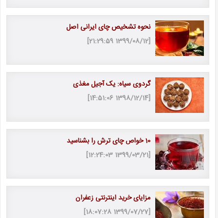
نحوه تشخیص چای ایرانی اصل
[1399/08/12 21:29:59]
گردوی سیاه: یک آجیل مغذی
[1398/12/14 14:51:06]
10 خواص چای ترش را بشناسید
[1399/03/21 12:24:03]
مزایای خرید اینترنتی زعفران
[1399/07/27 18:07:28]