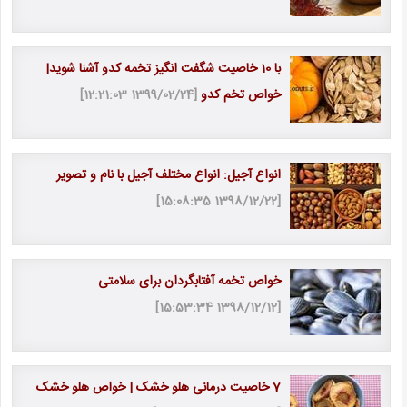
با 10 خاصیت شگفت انگیز تخمه کدو آشنا شوید|
خواص تخم کدو
[1399/02/24 12:21:03]
انواع آجیل: انواع مختلف آجیل با نام و تصویر
[1398/12/22 15:08:35]
خواص تخمه آفتابگردان برای سلامتی
[1398/12/12 15:53:34]
7 خاصیت درمانی هلو خشک | خواص هلو خشک