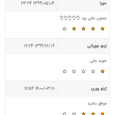
حورا
1399/05/04 23:24
ممنون عالی بود 👌👌👌👌👌
ژینو چوپانی
1399/12/09 12:24
خوبه عالی
ژینو پوری
1400/03/11 17:54
موفق باشید