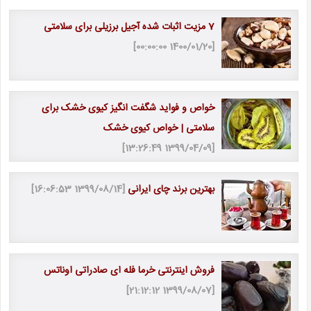
7 مزیت اثبات شده آجیل برزیلی برای سلامتی
[1400/01/20 00:00:00]
خواص و فواید شگفت انگیز کیوی خشک برای
سلامتی | خواص کیوی خشک
[1399/04/09 13:26:49]
بهترین برند چای ایرانی
[1399/08/14 16:06:53]
فروش اینترنتی خرما فله ای صادراتی اوناتس
[1399/08/07 21:12:12]