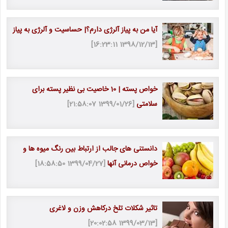
آیا من به پیاز آلرژی دارم؟| حساسیت و آلرژی به پیاز
[1398/12/13 16:23:11]
خواص پسته | 10 خاصیت بی نظیر پسته برای
سلامتی
[1399/01/26 21:58:07]
دانستنی های جالب از ارتباط بین رنگ میوه ها و
خواص درمانی آنها
[1399/04/27 18:58:50]
تاثیر شکلات تلخ درکاهش وزن و لاغری
[1399/03/13 20:02:58]