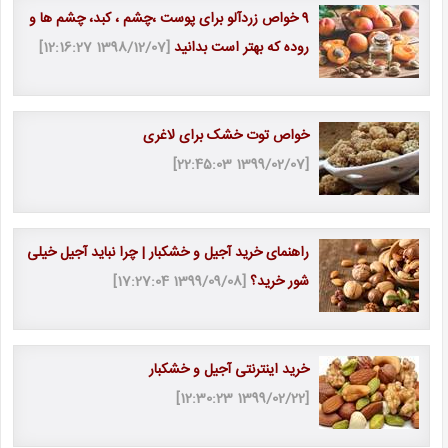
9 خواص زردآلو برای پوست ،چشم ، کبد، چشم ها و
روده که بهتر است بدانید
[1398/12/07 12:16:27]
خواص توت خشک برای لاغری
[1399/02/07 22:45:03]
راهنمای خرید آجیل و خشکبار | چرا نباید آجیل خیلی
شور خرید؟
[1399/09/08 17:27:04]
خرید اینترنتی آجیل و خشکبار
[1399/02/22 12:30:23]