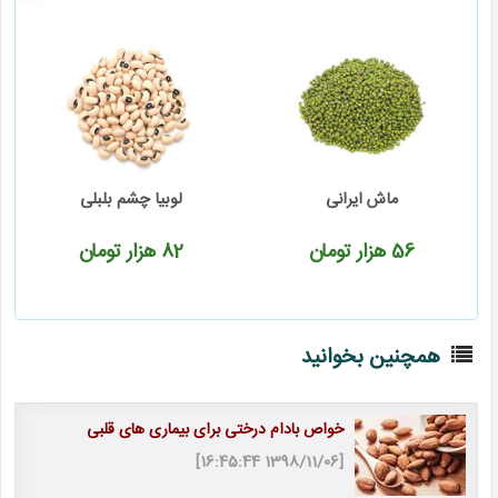
ماش ایرانی
لوبیا چشم بلبلی
56
هزار تومان
82
هزار تومان
همچنین بخوانید
خواص بادام درختی برای بیماری های قلبی
[1398/11/06 16:45:44]