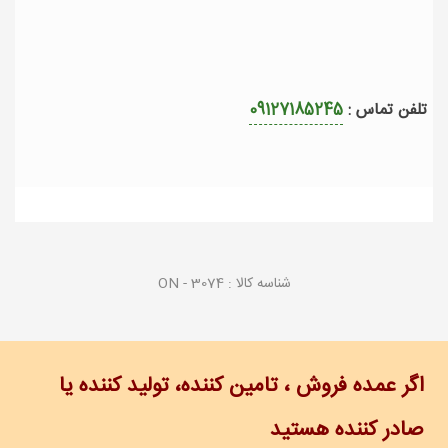
تلفن تماس :
09127185245
شناسه کالا :
ON - 3074
اگر عمده فروش ، تامین کننده، تولید کننده یا
صادر کننده هستید