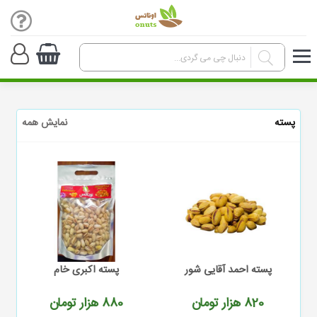
پسته
نمایش همه
پسته احمد آقایی شور
پسته اکبری خام
820
هزار تومان
880
هزار تومان