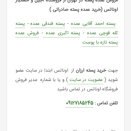
فروش عمده پسته در تهران
از فروشگاه آجیل و خشکبار
اوناتس (خرید عمده پسته صادراتی )
پسته احمد آقایی عمده
-
پسته فندقی عمده
-
پسته
کله قوچی عمده
-
پسته اکبری عمده
-
فروش عمده
پسته تازه با پوست
جهت
خرید پسته ارزان
از اوناتس ابتدا در سایت عضو
شوید (
عضویت در سایت
) و یا با شماره مدیر فروش
فروشگاه اوناتس در تماس باشید
تلفن تماس :
09127185245