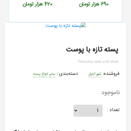
690
هزار تومان
420
هزار تومان
پسته تازه با پوست
Pistachio with soft shell
فروشنده:
دسته‌بندی
:
شهر آجیل
سایر انواع پسته
ناموجود
تعداد :