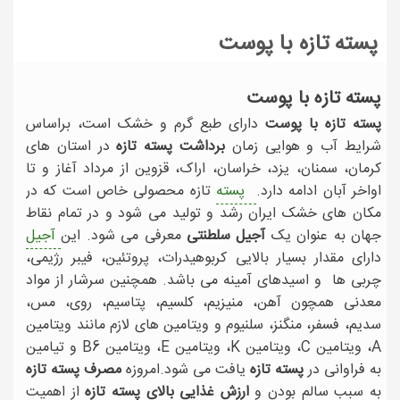
پسته تازه با پوست
پسته تازه با پوست
پسته تازه با پوست
دارای طبع گرم و خشک است، براساس
شرایط آب و هوایی زمان
برداشت پسته تازه
در استان های
کرمان، سمنان، یزد، خراسان، اراک، قزوین از مرداد آغاز و تا
اواخر آبان ادامه دارد.
پسته
تازه محصولی خاص است که در
مکان های خشک ایران رشد و تولید می شود و در تمام نقاط
جهان به عنوان یک
آجیل سلطنتی
معرفی می شود. این
آجیل
دارای مقدار بسیار بالایی کربوهیدرات، پروتئین، فیبر رژیمی،
چربی ها و اسیدهای آمینه می باشد. همچنین سرشار از مواد
معدنی همچون آهن، منیزیم، کلسیم، پتاسیم، روی، مس،
سدیم، فسفر، منگنز، سلنیوم و ویتامین های لازم مانند ویتامین
A، ویتامین C، ویتامین K، ویتامین E، ویتامین B6 و تیامین
به فراوانی در
پسته تازه
یافت می شود.امروزه
مصرف پسته تازه
به سبب سالم بودن و
ارزش غذایی بالای پسته تازه
از اهمیت