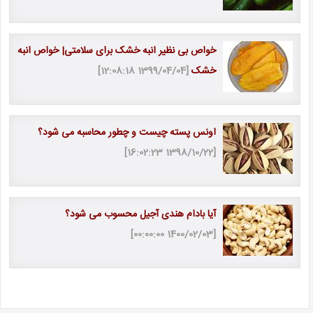
خواص بی نظیر انبه خشک برای سلامتی| خواص انبه
خشک
[1399/04/04 12:08:18]
اونس پسته چیست و چطور محاسبه می شود؟
[1398/10/22 16:02:23]
آیا بادام هندی آجیل محسوب می شود؟
[1400/02/03 00:00:00]