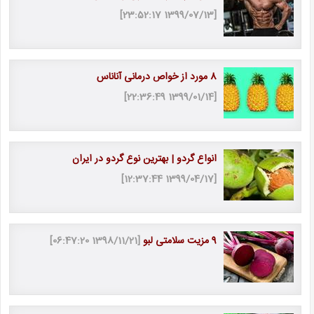
[1399/07/13 23:52:17]
8 مورد از خواص درمانی آناناس
[1399/01/14 22:36:49]
انواع گردو | بهترین نوع گردو در ایران
[1399/04/17 12:37:44]
9 مزیت سلامتی لبو
[1398/11/21 06:47:20]