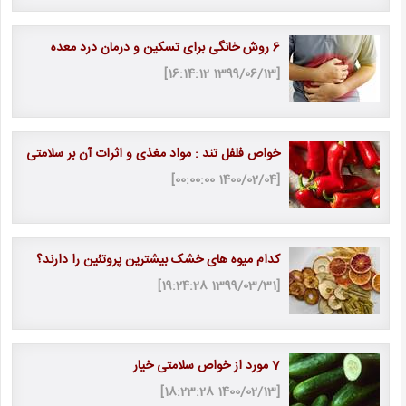
6 روش خانگی برای تسکین و درمان درد معده
[1399/06/13 16:14:12]
خواص فلفل تند : مواد مغذی و اثرات آن بر سلامتی
[1400/02/04 00:00:00]
کدام میوه های خشک بیشترین پروتئین را دارند؟
[1399/03/31 19:24:28]
7 مورد از خواص سلامتی خیار
[1400/02/13 18:23:28]