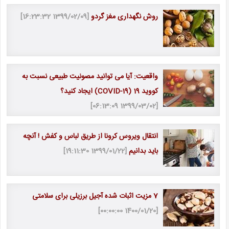
روش نگهداری مغز گردو
[1399/02/09 16:23:32]
واقعیت: آیا می توانید مصونیت طبیعی نسبت به
کووید 19 (COVID-19) ایجاد کنید؟
[1399/03/02 06:13:09]
انتقال ویروس کرونا از طریق لباس و کفش ! آنچه
باید بدانیم
[1399/01/22 19:11:30]
7 مزیت اثبات شده آجیل برزیلی برای سلامتی
[1400/01/20 00:00:00]