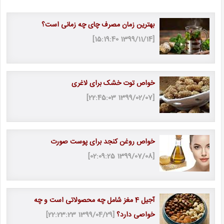
بهترین زمان مصرف چای چه زمانی است؟
[1399/11/14 15:19:40]
خواص توت خشک برای لاغری
[1399/02/07 22:45:03]
خواص روغن کنجد برای پوست صورت
[1399/07/08 02:09:25]
آجیل 4 مغز شامل چه محصولاتی است و چه
خواصی دارد؟
[1399/04/29 22:23:23]