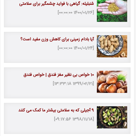
شنبلیله: گیاهی با فواید چشمگیر برای سلامتی
[1400/01/26 00:00:00]
آیا بادام زمینی برای کاهش وزن مفید است؟
[1400/01/24 00:00:00]
10 خواص بی نظیر مغز فندق | خواص فندق
[1399/02/21 13:33:18]
9 آجیلی که به سلامتی بیشتر ما کمک می کنند
[1398/11/18 09:17:56]