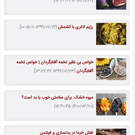
[1398/11/24 14:46:41]
رژیم لاغری با کشمش
[1399/02/14 00:15:11]
خواص بی نظیر تخمه آفتابگردان | خواص تخمه
آفتابگردان
[1399/02/23 13:27:42]
میوه خشک: برای سلامتی خوب یا بد است؟
[1400/03/20 12:40:45]
نقش خرما در بدنسازی و فیتنس