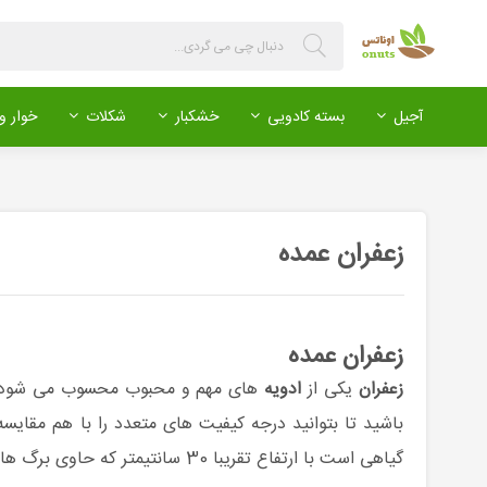
آجیل
بسته کادویی
خشکبار
شکلات
خوار و 
زعفران عمده
زعفران عمده
زعفران
یکی از
ادویه
های مهم و محبوب محسوب می شود
باشید تا بتوانید درجه کیفیت های متعدد را با هم مقایسه
گیاهی است با ارتفاع تقریبا 30 سانتیمتر که حاوی برگ های دراز و سبز مانند است. ساقه زیر زمینی آن از دو پیاز ساخته می شود.