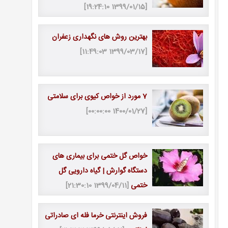
[1399/01/15 19:24:10]
بهترین روش های نگهداری زعفران
[1399/03/17 11:49:03]
7 مورد از خواص کیوی برای سلامتی
[1400/01/27 00:00:00]
خواص گل ختمی برای بیماری های
دستگاه گوارش | گیاه دارویی گل
ختمی
[1399/04/11 21:30:10]
فروش اینترنتی خرما فله ای صادراتی