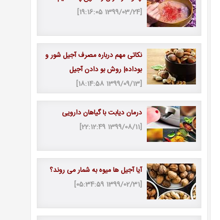
[1399/03/24 19:16:05]
نکاتی مهم درباره مصرف آجیل شور و
بوداده| روش بو دادن آجیل
[1399/09/13 18:14:58]
درمان دیابت با گیاهان دارویی
[1399/08/11 22:12:49]
آیا آجیل ها میوه به شمار می روند؟
[1399/02/31 05:34:59]