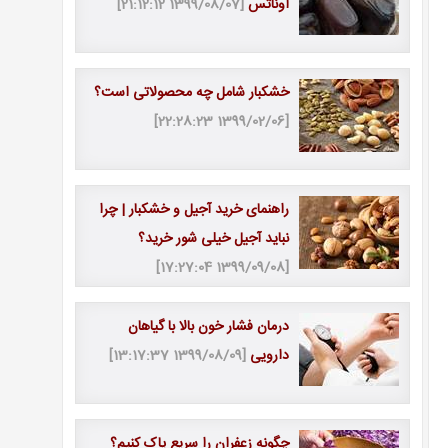
اوناتس
[1399/08/07 21:12:12]
خشکبار شامل چه محصولاتی است؟
[1399/02/06 22:28:23]
راهنمای خرید آجیل و خشکبار | چرا
نباید آجیل خیلی شور خرید؟
[1399/09/08 17:27:04]
درمان فشار خون بالا با گیاهان
دارویی
[1399/08/09 13:17:37]
چگونه زعفران را سریع پاک کنیم؟