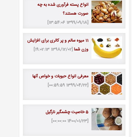
انواع پسته فرآوری ‌شده به چه
صورت هستند؟
[1399/09/18 13:54:06]
11 میوه سالم و پر کالری برای افزایش
وزن شما
[1398/12/02 19:02:13]
معرفی انواع حبوبات و خواص آنها
[1399/04/22 00:59:59]
5 خاصیت چشمگیر نارگیل
[1400/01/23 00:00:00]