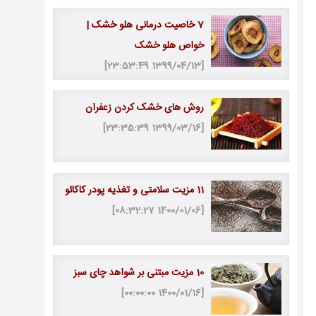
7 خاصیت درمانی هلو خشک |
خواص هلو خشک
[1399/04/13 23:53:49]
روش های خشک کردن زعفران
[1399/03/16 23:35:39]
11 مزیت سلامتی و تغذیه پودر کاکائو
[1400/01/06 08:32:27]
10 مزیت مبتنی بر شواهد چای سبز
[1400/01/16 00:00:00]