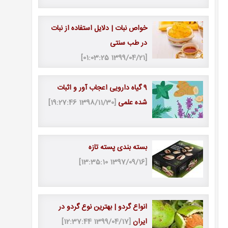
خواص نبات | دلایل استفاده از نبات
در طب سنتی
[1399/04/21 01:03:25]
9 گیاه دارویی اعجاب آور و اثبات
شده علمی
[1398/11/30 19:27:46]
بسته بندی پسته تازه
[1397/09/16 13:35:10]
انواع گردو | بهترین نوع گردو در
ایران
[1399/04/17 12:37:44]