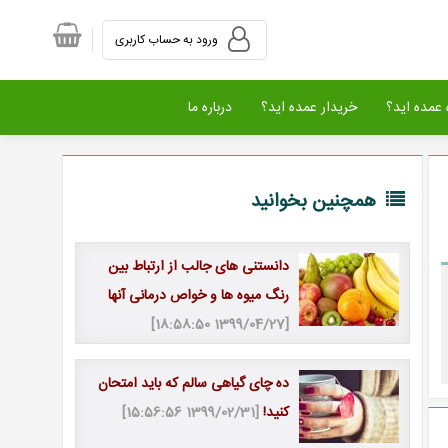
ورود به حساب کاربری
عمده اید؟
خریدار عمده اید؟
درباره ما
همچنین بخوانید
دانستنی های جالب از ارتباط بین
رنگ میوه ها و خواص درمانی آنها
[1399/04/27 18:58:50]
ده چای گیاهی سالم که باید امتحان
کنید!
[1399/02/31 15:56:56]