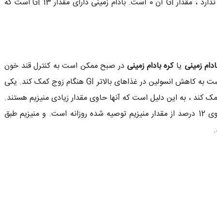
بالاتری داده می شود. آب ، که هیچ تاثیری در قند خون ندارد ، مقدار GI آن 0 است. بادام زمینی دارای مقدار GI 13 است که
ادام زمینی
یا
کره بادام زمینی
در صبح ممکن است به کنترل قند خون
شما در طول روز کمک کند. بادام زمینی همچنین ممکن است به کاهش انسولین در غذاهای بالاتر GI هنگام زوج کمک کند. یکی
مک کند ، به این دلیل است که آنها حاوی مقدار زیادی منیزیم هستند.
یک وعده واحد بادام زمینی (حدود 28 بادام زمینی) حاوی 12 درصد از مقدار منیزیم توصیه شده روزانه است. و منیزیم طبق