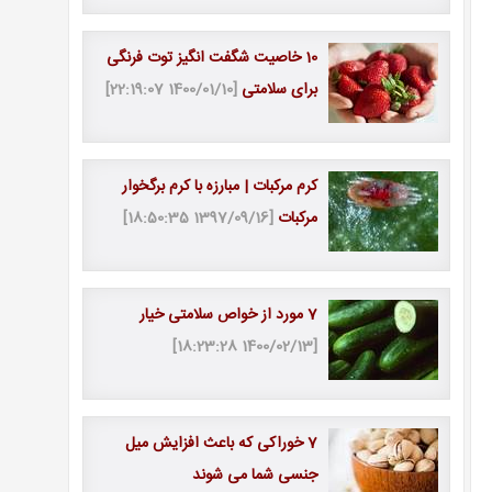
10 خاصیت شگفت انگیز توت فرنگی
برای سلامتی
[1400/01/10 22:19:07]
کرم مرکبات | مبارزه با کرم برگخوار
مرکبات
[1397/09/16 18:50:35]
7 مورد از خواص سلامتی خیار
[1400/02/13 18:23:28]
7 خوراکی که باعث افزایش میل
جنسی شما می شوند