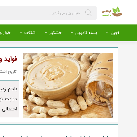
آجیل
بسته کادویی
خشکبار
شکلات
خوار و 
فواید و
تاریخ انتشار : 398/11/23
بادام زم
احتمالی ر