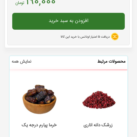
190,000
تومان
افزودن به سبد خرید
دریافت
5
امتیاز اوناتس با خرید این کالا
محصولات مرتبط
نمایش همه
خرما پیارم درجه یک
زعفران یک مثقالی پاکتی
انج