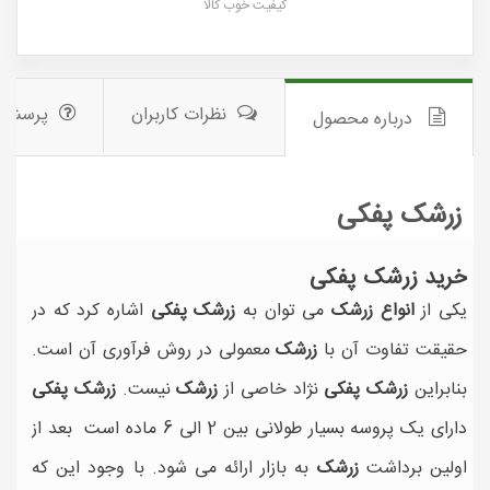
کیفیت خوب کالا
نظرات کاربران
پرسش 
درباره محصول
زرشک پفکی
خرید زرشک پفکی
یکی از
انواع زرشک
می توان به
زرشک پفکی
اشاره کرد که در
حقیقت تفاوت آن با
زرشک
معمولی در روش فرآوری آن است.
بنابراین
زرشک پفکی
نژاد خاصی از
زرشک
نیست.
زرشک پفکی
دارای یک پروسه بسیار طولانی بین 2 الی 6 ماده است بعد از
اولین برداشت
زرشک
به بازار ارائه می شود. با وجود این که