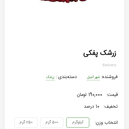
زرشک پفکی
Barberry
فروشنده:
دسته‌بندی
:
شهر آجیل
زرشک
قیمت:
190,000 تومان
تخفیف:
10 درصد
انتخاب وزن:
کیلوگرم
500 گرم
250 گرم