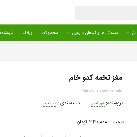
بار
دمنوش ها و گیاهان دارویی
محصولات
وبلاگ
فروشنده 
مغز تخمه کدو خام
Pumpkins seed kernels
فروشنده:
دسته‌بندی
:
شهر آجیل
مغز تخمه
قیمت:
330,000 تومان