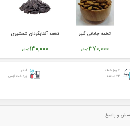
تخمه جابانی گلپر
تخمه آفتابگردان شمشیری
130,000
370,000
تومان
تومان
۷ روز هفته
امکان
۲۴ ساعته
پرداخت ایمن
سش و پاسخ