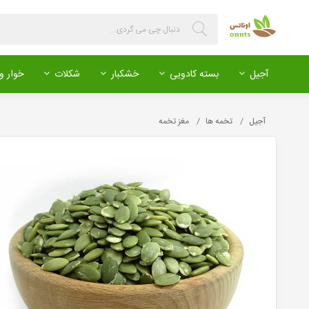
آجیل
بسته کادویی
خشکبار
شکلات
خوار و 
آجیل
تخمه ها
مغز تخمه