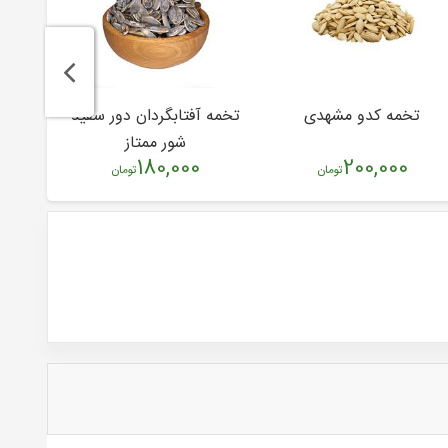
تخمه کدو مشهدی
تخمه آفتابگردان دور سفید
مغز ت
شور ممتاز
200,000
180,000
ع
تومان
تومان