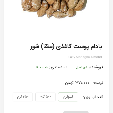
بادام پوست کاغذی (منقا) شور
Salty Monagha Almond
فروشنده:
دسته‌بندی
:
شهر آجیل
بادام منقا
قیمت:
370,000 تومان
انتخاب وزن:
کیلوگرم
500 گرم
250 گرم