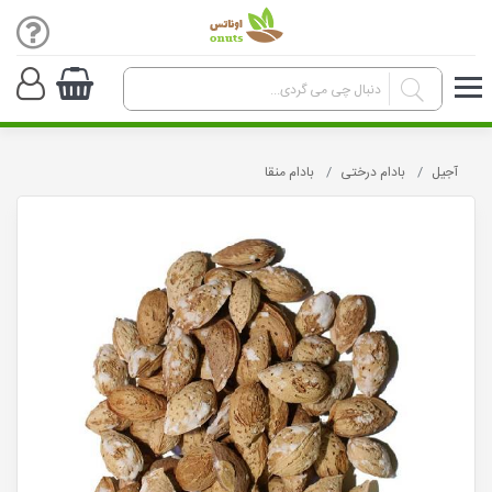
آجیل
بادام درختی
بادام منقا