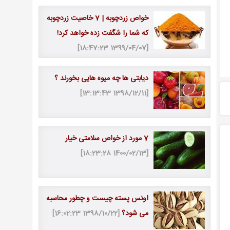
خواص زردچوبه | 7 خاصیت زردچوبه
که شما را شگفت زده خواهد کرد!
[1399/04/07 18:47:23]
دیابتی ها چه میوه هایی بخورند ؟
[1398/12/11 13:13:43]
7 مورد از خواص سلامتی خیار
[1400/02/13 18:23:28]
اونس پسته چیست و چطور محاسبه
می شود؟
[1398/10/22 16:02:23]