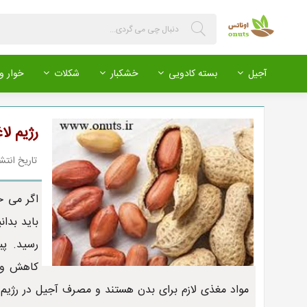
آجیل
بسته کادویی
خشکبار
شکلات
خوار و 
رژیم لا
تاریخ انتشار : 399/02/15
اگر می خ
باید بدان
رسید. پی
کاهش وزن
مواد مغذی لازم برای بدن هستند و مصرف آجیل در رژیم