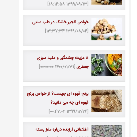
[1399/09/13 18:14:58]
خواص انجیر خشک در طب سنتی
[1399/08/04 13:37:34]
8 مزیت چشمگیر و مفید سبزی
جعفری
[1400/01/31 00:00:00]
برنج قهوه ای چیست؟ از خواص برنج
قهوه ای چه می دانید؟
[1399/12/26 00:47:02]
اطلاعاتی ارزنده درباره مغز پسته