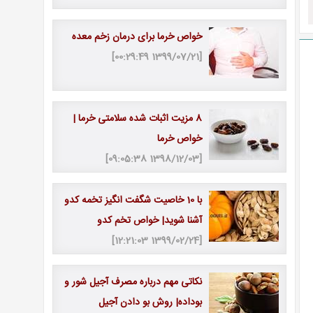
خواص خرما برای درمان زخم معده
[1399/07/21 00:29:49]
8 مزیت اثبات شده سلامتی خرما |
خواص خرما
[1398/12/03 09:05:38]
با 10 خاصیت شگفت انگیز تخمه کدو
آشنا شوید| خواص تخم کدو
[1399/02/24 12:21:03]
نکاتی مهم درباره مصرف آجیل شور و
بوداده| روش بو دادن آجیل