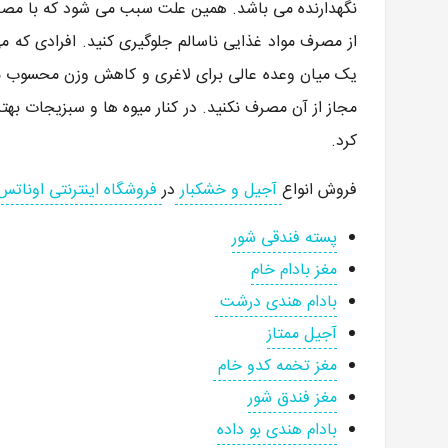
نگهدارنده می باشد. همین علت سبب می شود که با مصرف
از مصرف مواد غذایی ناسالم جلوگیری کنید. افرادی که می 
یک میان وعده عالی برای لاغری و کاهش وزن محسوب می ش
مجاز از آن مصرف نکنید. در کنار میوه ها و سبزیجات بهتر
کرد.
فروش انواع
آجیل و خشکبار
در
فروشگاه اینترنتی اوناتس
پسته فندقی شور
مغز بادام خام
بادام هندی درشت
آجیل ممتاز
مغز تخمه کدو خام
مغز فندق شور
بادام هندی بو داده