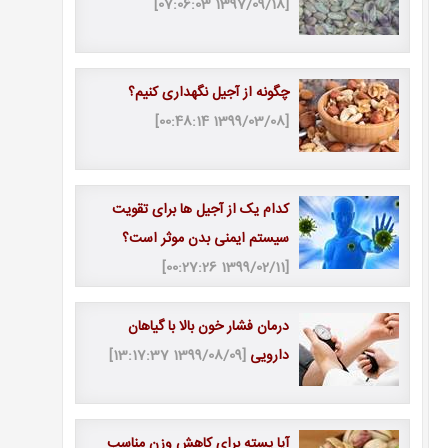
[1397/09/18 07:06:03]
چگونه از آجیل نگهداری کنیم؟
[1399/03/08 00:48:14]
کدام یک از آجیل ها برای تقویت
سیستم ایمنی بدن موثر است؟
[1399/02/11 00:27:26]
درمان فشار خون بالا با گیاهان
دارویی
[1399/08/09 13:17:37]
آیا پسته برای کاهش وزن مناسب