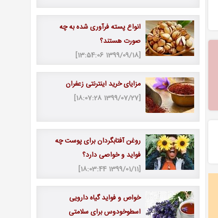
انواع پسته فرآوری ‌شده به چه
صورت هستند؟
[1399/09/18 13:54:06]
مزایای خرید اینترنتی زعفران
[1399/07/27 18:07:28]
روغن آفتابگردان برای پوست چه
فواید و خواصی دارد؟
[1399/01/11 18:03:44]
خواص و فواید گیاه دارویی
اسطوخودوس برای سلامتی