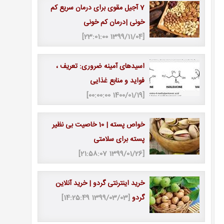
7 آجیل مقوی برای درمان سریع کم
خونی |درمان کم خونی
[1399/11/04 23:01:00]
اسیدهای آمینه ضروری: تعریف ،
فواید و منابع غذایی
[1400/01/19 00:00:00]
خواص پسته | 10 خاصیت بی نظیر
پسته برای سلامتی
[1399/01/26 21:58:07]
خرید اینترنتی گردو | خرید آنلاین
گردو
[1399/03/03 14:25:49]