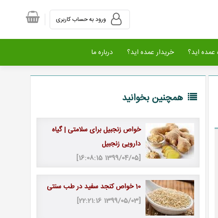
ورود به حساب کاربری
عمده اید؟
خریدار عمده اید؟
درباره ما
همچنین بخوانید
خواص زنجبیل برای سلامتی | گیاه
دارویی زنجبیل
[1399/04/05 16:08:15]
10 خواص کنجد سفید در طب سنتی
[1399/05/03 22:21:16]