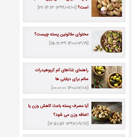
است؟
[1399/02/01 22:14:13]
محتوای ملاتونین پسته چیست؟
[1400/03/19 15:12:39]
راهنمای غذاهای کم کربوهیدرات
سالم برای دیابتی ها
[1400/02/08 00:00:00]
آیا مصرف پسته باعث کاهش وزن یا
اضافه وزن می شود؟
[1397/09/17 12:51:56]