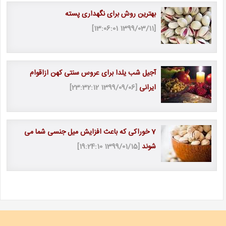
بهترین روش برای نگهداری پسته
[1399/03/11 13:06:01]
آجیل شب یلدا برای عروس سنتی کهن ازاقوام
ایرانی
[1399/09/06 23:32:12]
7 خوراکی که باعث افزایش میل جنسی شما می
شوند
[1399/01/15 19:24:10]