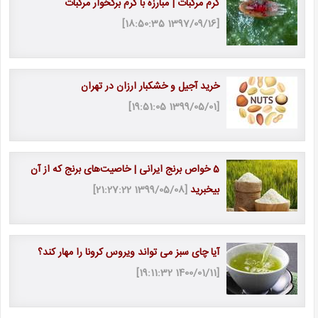
کرم مرکبات | مبارزه با کرم برگخوار مرکبات
[1397/09/16 18:50:35]
خرید آجیل و خشکبار ارزان در تهران
[1399/05/01 19:51:05]
5 خواص برنج ایرانی | خاصیت‎‌های برنج که از آن
بی‎خبرید
[1399/05/08 21:27:22]
آیا چای سبز می تواند ویروس کرونا را مهار کند؟
[1400/01/11 19:11:32]