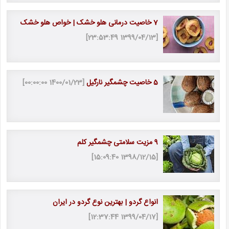
7 خاصیت درمانی هلو خشک | خواص هلو خشک
[1399/04/13 23:53:49]
5 خاصیت چشمگیر نارگیل
[1400/01/23 00:00:00]
9 مزیت سلامتی چشمگیر کلم
[1398/12/15 15:09:40]
انواع گردو | بهترین نوع گردو در ایران
[1399/04/17 12:37:44]