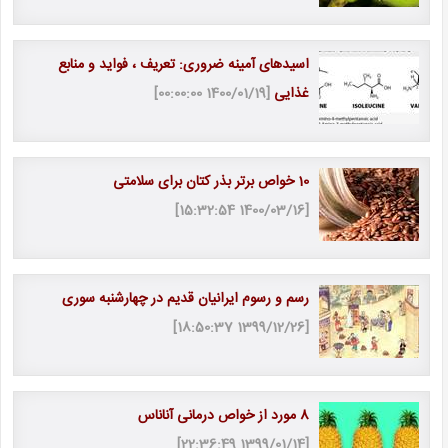
اسیدهای آمینه ضروری: تعریف ، فواید و منابع
غذایی
[1400/01/19 00:00:00]
10 خواص برتر بذر کتان برای سلامتی
[1400/03/16 15:32:54]
رسم و رسوم ایرانیان قدیم در چهارشنبه سوری
[1399/12/26 18:50:37]
8 مورد از خواص درمانی آناناس
[1399/01/14 22:36:49]