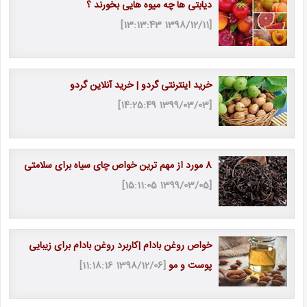
دیابتی ها چه میوه هایی بخورند ؟
[1398/12/11 13:13:43]
خرید اینترنتی گردو | خرید آنلاین گردو
[1399/03/03 14:25:49]
8 مورد از مهم ترین خواص چای سیاه برای سلامتی
[1399/03/05 15:11:05]
خواص روغن بادام |کاربرد روغن بادام برای زیبایی
پوست و مو
[1398/12/06 11:18:16]