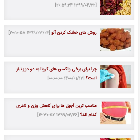
[1399/04/22 20:59:24]
روش های خشک کردن آلو
[1399/03/04 20:10:58]
چرا برای برخی واکسن های کرونا به دو دوز نیاز
است؟
[1400/01/17 00:00:00]
مناسب ترین آجیل ها برای کاهش وزن و لاغری
کدام اند؟
[1399/02/26 12:30:52]