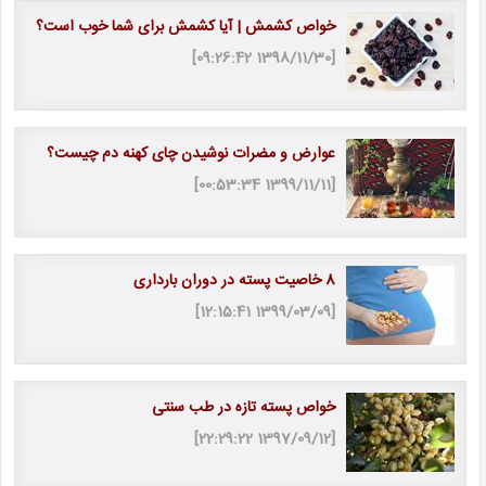
خواص کشمش | آیا کشمش برای شما خوب است؟
[1398/11/30 09:26:42]
عوارض و مضرات نوشیدن چای کهنه دم چیست؟
[1399/11/11 00:53:34]
8 خاصیت پسته در دوران بارداری
[1399/03/09 12:15:41]
خواص پسته تازه در طب سنتی
[1397/09/12 22:29:22]