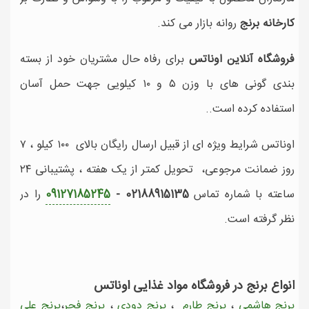
کارخانه برنج
روانه بازار می کند.
فروشگاه آنلاین اوناتس
برای رفاه حال مشتریان خود از بسته
بندی گونی های با وزن ۵ و ۱۰ کیلویی جهت حمل آسان
استفاده کرده است..
اوناتس شرایط ویژه ای از قبیل ارسال رایگان بالای ۱۰۰ کیلو ، ۷
روز ضمانت مرجوعی، تحویل کمتر از یک هفته ، پشتیبانی ۲۴
ساعته با شماره تماس
02188915135 -
09127185245
را در
نظر گرفته است.
انواع برنج در فروشگاه مواد غذایی اوناتس
برنج هاشمی
،
برنج طارم
،
برنج دودی
،
برنج فجر
،
برنج علی