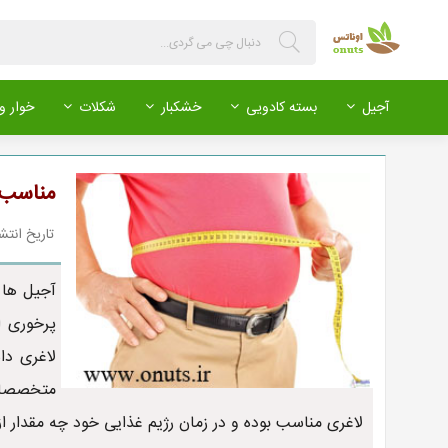
آجیل
بسته کادویی
خشکبار
شکلات
خوار و 
مناسب 
تاریخ انتشار : 399/02/26
آجیل ها 
پرخوری ا
لاغری د
متخصصان 
لاغری مناسب بوده و در زمان رژیم غذایی خود چه مقدار از