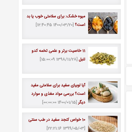
میوه خشک: برای سلامتی خوب یا بد
است؟
[1400/03/20 12:40:45]
11 خاصیت برتر و علمی تخمه کدو
تنبل
[1398/11/28 15:00:09]
آیا لوبیای سفید برای سلامتی مفید
است؟ بررسی مواد مغذی و موارد
دیگر
[1400/01/15 00:00:00]
10 خواص کنجد سفید در طب سنتی
[1399/05/03 22:21:16]