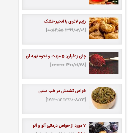
رژیم لاغری با انجیر خشک
[1399/02/09 00:54:55]
چای زعفران: 5 مزیت و نحوه تهیه آن
[1400/01/28 00:00:00]
خواص کشمش در طب سنتی
[1399/08/23 17:30:12]
7 مورد از خواص درمانی آلو و آلو