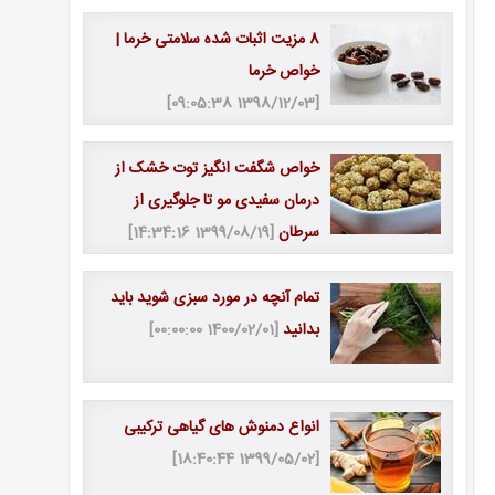
8 مزیت اثبات شده سلامتی خرما |
خواص خرما
[1398/12/03 09:05:38]
خواص شگفت انگیز توت خشک از
درمان سفیدی مو تا جلوگیری از
سرطان
[1399/08/19 14:34:16]
تمام آنچه در مورد سبزی شوید باید
بدانید
[1400/02/01 00:00:00]
انواع دمنوش های گیاهی ترکیبی
[1399/05/02 18:40:44]