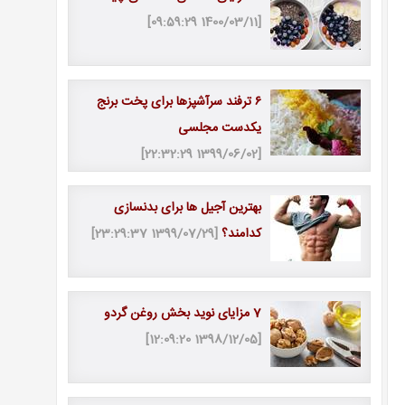
[1400/03/11 09:59:29]
۶ ترفند سرآشپزها برای پخت برنج
یکدست مجلسی
[1399/06/02 22:32:29]
بهترین آجیل ها برای بدنسازی
کدامند؟
[1399/07/29 23:29:37]
7 مزایای نوید بخش روغن گردو
[1398/12/05 12:09:20]