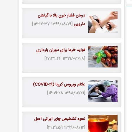
درمان فشار خون بالا با گیاهان
دارویی
[1399/08/09 13:17:37]
فواید خرما برای دوران بارداری
[1399/03/28 17:31:44]
علائم ویروس کرونا (COVID-19)
[1398/12/21 16:09:28]
نحوه تشخیص چای ایرانی اصل
[1399/08/12 21:29:59]