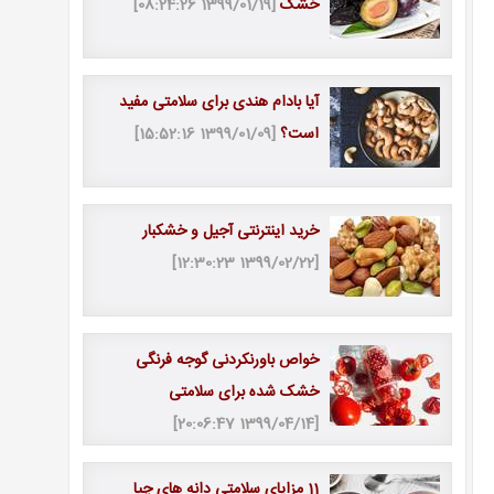
خشک
[1399/01/19 08:24:26]
آیا بادام هندی برای سلامتی مفید
است؟
[1399/01/09 15:52:16]
خرید اینترنتی آجیل و خشکبار
[1399/02/22 12:30:23]
خواص باورنکردنی گوجه فرنگی
خشک شده برای سلامتی
[1399/04/14 20:06:47]
11 مزایای سلامتی دانه های چیا