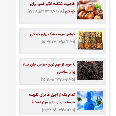
خاصیت شگفت انگیز فندق برای
کودکان
[1399/08/18 23:18:53]
خواص میوه خشک برای کودکان
[1398/11/01 15:32:23]
8 مورد از مهم ترین خواص چای سیاه
برای سلامتی
[1399/03/05 15:11:05]
کدام یک از آجیل ها برای تقویت
سیستم ایمنی بدن موثر است؟
[1399/02/11 00:27:26]