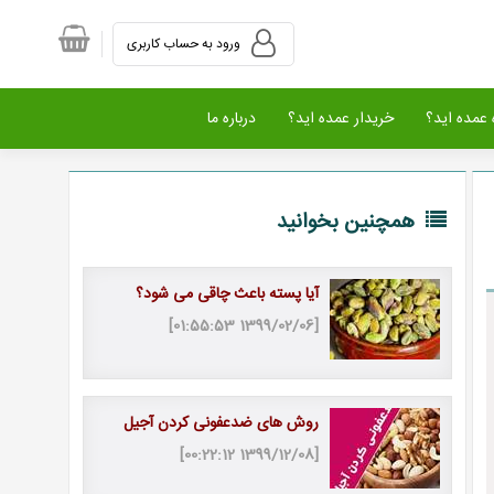
ورود به حساب کاربری
عمده اید؟
خریدار عمده اید؟
درباره ما
همچنین بخوانید
آیا پسته باعث چاقی می شود؟
[1399/02/06 01:55:53]
روش های ضدعفونی کردن آجیل
[1399/12/08 00:22:12]