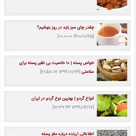
چقدر چای سبز باید در روز بنوشیم؟
[1400/01/25 00:00:00]
خواص پسته | 10 خاصیت بی نظیر پسته برای
سلامتی
[1399/01/26 21:58:07]
انواع گردو | بهترین نوع گردو در ایران
[1399/04/17 12:37:44]
اطلاعاتی ارزنده درباره مغز پسته