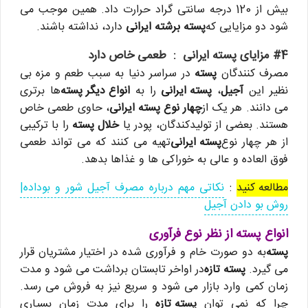
بیش از 120 درجه سانتی گراد حرارت داد. همین موجب می
شود دو مزایایی که
پسته برشته ایرانی
دارد، نداشته باشند.
#4 مزایای پسته ایرانی :
طعمی خاص دارد
مصرف کنندگان
پسته
در سراسر دنیا به سبب طعم و مزه بی
نظیر این
آجیل
،
پسته ایرانی
را به
انواع دیگر پسته
ها برتری
می دانند. هر یک از
چهار نوع پسته ایرانی
، حاوی طعمی خاص
هستند. بعضی از تولیدکندگان، پودر یا
خلال پسته
را با ترکیبی
از هر چهار نوع
پسته ایرانی
تهیه می کنند که می تواند طعمی
فوق العاده و عالی به خوراکی ها و غذاها بدهد.
مطالعه کنید
:
نکاتی مهم درباره مصرف آجیل شور و بوداده|
روش بو دادن آجیل
انواع پسته از نظر نوع فرآوری
پسته
به دو صورت خام و فرآوری شده در اختیار مشتریان قرار
می گیرد.
پسته تازه
در اواخر تابستان برداشت می شود و مدت
زمان کمی وارد بازار می شود و سریع نیز به فروش می رسد.
چرا که نمی توان
پسته تازه
را برای مدت زمان بسیاری