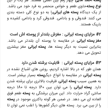
پسته احمد آقایی
چهار رقم بین المللی هستند. هر یک از این
نوع پسته
حاوی طعم و خواص منحصر به فرد خود می باشد.
از یک دیدگاه
پسته های ایرانی
را به دو نوع کلی دسته بندی
می کنند: فندوقی و و بادامی. فندوقی گرد و بادامی کشیده و
باریک هستند.
#2 مزایای پسته ایرانی :
مغزش بلندتر از پوسته‌ اش است
مغز پسته ایرانی
در مقایسه با پوسته آن بلندتر می باشد.
بنابراین نسبت به دیگر پسته ها،
پسته ایرانی
مغز بیشتری
تحویل می دهد.
#3 مزایای پسته ایرانی :
قابلیت برشته‌ شدن دارد
همان طور که در بالا اشاره کردیم، روغن های اشباع نشده در
پسته ایرانی
در مقایسه با انواع دیگر
پسته
بسیار بیشتر است.
به همین سببب
پسته ایرانی
ظرفیت بالاتری برای برشته شدن
دارد.
پسته ایرانی
را می توان بین 160 درجه تا 180 درجه
سانتی گراد حرارت داد. این میزان برشتگی به
پسته
طعم فوق
العاده ای می دهد. در ضمن هر گونه باکتری موجود در
پسته
را از بین می برد. پسته های دیگر کشورها را اغلب نمی توان تا