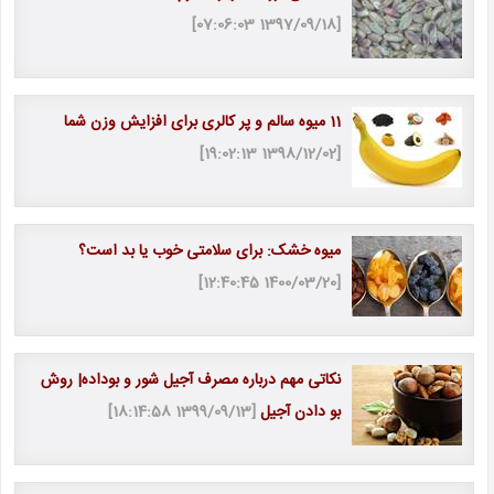
[1397/09/18 07:06:03]
11 میوه سالم و پر کالری برای افزایش وزن شما
[1398/12/02 19:02:13]
میوه خشک: برای سلامتی خوب یا بد است؟
[1400/03/20 12:40:45]
نکاتی مهم درباره مصرف آجیل شور و بوداده| روش
بو دادن آجیل
[1399/09/13 18:14:58]