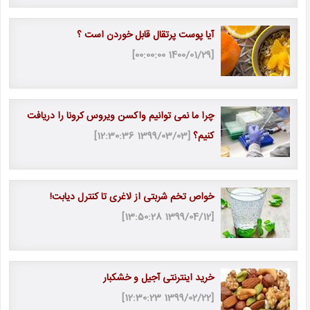
آیا پوست پرتقال قابل خوردن است ؟
[1400/01/29 00:00:00]
چرا ما نمی توانیم واکسن ویروس کرونا را دریافت
کنیم؟
[1399/03/03 12:30:36]
خواص تخم شربتی از لاغری تا کنترل دیابت!
[1399/04/12 13:50:28]
خرید اینترنتی آجیل و خشکبار
[1399/02/22 12:30:23]