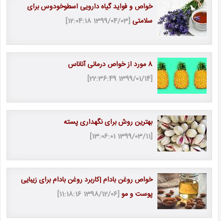
خواص و فواید گیاه دارویی اسطوخودوس برای
سلامتی
[1399/04/03 12:04:18]
8 مورد از خواص درمانی آناناس
[1399/01/14 22:36:49]
بهترین روش برای نگهداری پسته
[1399/03/11 13:06:01]
خواص روغن بادام |کاربرد روغن بادام برای زیبایی
پوست و مو
[1398/12/06 11:18:16]