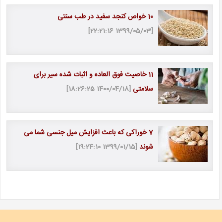
10 خواص کنجد سفید در طب سنتی
[1399/05/03 22:21:16]
11 خاصیت فوق العاده و اثبات شده سیر برای
سلامتی
[1400/04/18 18:26:25]
7 خوراکی که باعث افزایش میل جنسی شما می
شوند
[1399/01/15 19:24:10]