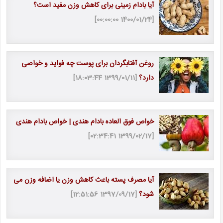
آیا بادام زمینی برای کاهش وزن مفید است؟
[1400/01/24 00:00:00]
روغن آفتابگردان برای پوست چه فواید و خواصی
دارد؟
[1399/01/11 18:03:44]
خواص فوق العاده بادام هندی | خواص بادام هندی
[1399/02/17 02:34:41]
آیا مصرف پسته باعث کاهش وزن یا اضافه وزن می
شود؟
[1397/09/17 12:51:56]