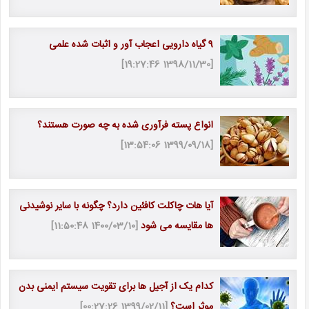
9 گیاه دارویی اعجاب آور و اثبات شده علمی
[1398/11/30 19:27:46]
انواع پسته فرآوری ‌شده به چه صورت هستند؟
[1399/09/18 13:54:06]
آیا هات چاکلت کافئین دارد؟ چگونه با سایر نوشیدنی
ها مقایسه می شود
[1400/03/10 11:50:48]
کدام یک از آجیل ها برای تقویت سیستم ایمنی بدن
موثر است؟
[1399/02/11 00:27:26]