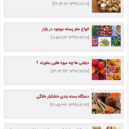
[1399/02/01 22:14:13]
انواع مغز پسته موجود در بازار
[1399/03/10 11:58:23]
دیابتی ها چه میوه هایی بخورند ؟
[1398/12/11 13:13:43]
دستگاه بسته بندی خشکبار خانگی
[1399/02/04 21:05:33]