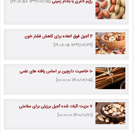
رژیم لاغری با بادام زمینی
[1399/02/15 22:18:58]
4 آجیل فوق العاده برای کاهش فشار خون
[1399/02/29 19:08:05]
10 خاصیت دارچین بر اساس یافته های علمی
[1400/02/05 00:00:00]
7 مزیت اثبات شده آجیل برزیلی برای سلامتی
[1400/01/20 00:00:00]