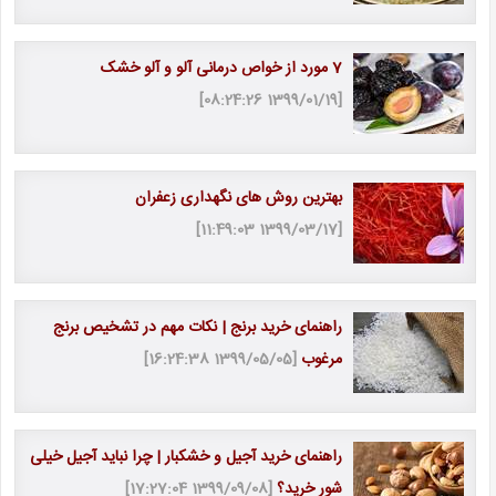
7 مورد از خواص درمانی آلو و آلو خشک
[1399/01/19 08:24:26]
بهترین روش های نگهداری زعفران
[1399/03/17 11:49:03]
راهنمای خرید برنج | نکات مهم در تشخیص برنج
مرغوب
[1399/05/05 16:24:38]
راهنمای خرید آجیل و خشکبار | چرا نباید آجیل خیلی
شور خرید؟
[1399/09/08 17:27:04]