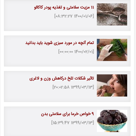
11 مزیت سلامتی و تغذیه پودر کاکائو
[1400/01/06 08:32:27]
تمام آنچه در مورد سبزی شوید باید بدانید
[1400/02/01 00:00:00]
تاثیر شکلات تلخ درکاهش وزن و لاغری
[1399/03/13 20:02:58]
9 خواص خرما برای سلامتی بدن
[1399/03/13 15:39:47]