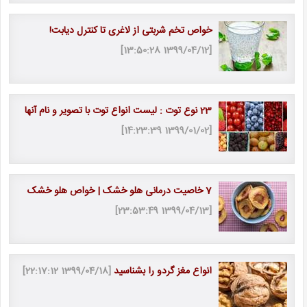
خواص تخم شربتی از لاغری تا کنترل دیابت!
[1399/04/12 13:50:28]
23 نوع توت : لیست انواع توت با تصویر و نام آنها
[1399/01/02 14:23:39]
7 خاصیت درمانی هلو خشک | خواص هلو خشک
[1399/04/13 23:53:49]
انواع مغز گردو را بشناسید
[1399/04/18 22:17:12]