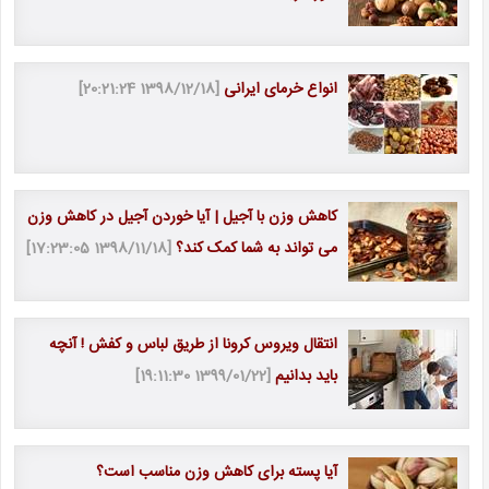
انواع خرمای ایرانی
[1398/12/18 20:21:24]
کاهش وزن با آجیل | آیا خوردن آجیل در کاهش وزن
می تواند به شما کمک کند؟
[1398/11/18 17:23:05]
انتقال ویروس کرونا از طریق لباس و کفش ! آنچه
باید بدانیم
[1399/01/22 19:11:30]
آیا پسته برای کاهش وزن مناسب است؟