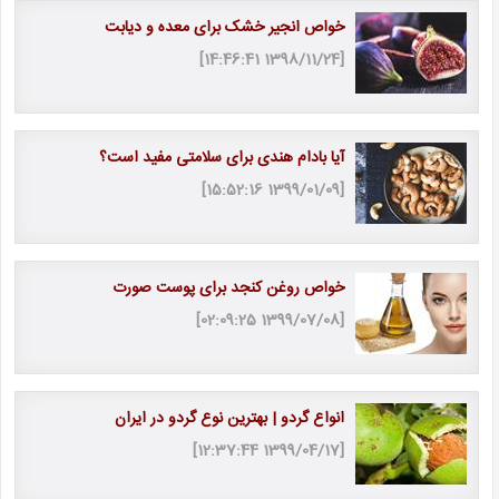
خواص انجیر خشک برای معده و دیابت
[1398/11/24 14:46:41]
آیا بادام هندی برای سلامتی مفید است؟
[1399/01/09 15:52:16]
خواص روغن کنجد برای پوست صورت
[1399/07/08 02:09:25]
انواع گردو | بهترین نوع گردو در ایران
[1399/04/17 12:37:44]