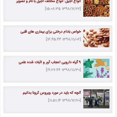
انواع آجیل: انواع مختلف آجیل با نام و تصویر
[1398/12/22 15:08:35]
خواص بادام درختی برای بیماری های قلبی
[1398/11/06 16:45:44]
9 گیاه دارویی اعجاب آور و اثبات شده علمی
[1398/11/30 19:27:46]
آنچه که باید در مورد ویروس کرونا بدانیم
[1398/12/20 11:51:14]