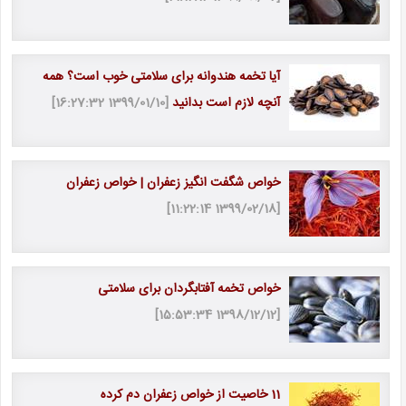
آیا تخمه هندوانه برای سلامتی خوب است؟ همه
آنچه لازم است بدانید
[1399/01/10 16:27:32]
خواص شگفت انگیز زعفران | خواص زعفران
[1399/02/18 11:22:14]
خواص تخمه آفتابگردان برای سلامتی
[1398/12/12 15:53:34]
11 خاصیت از خواص زعفران دم كرده