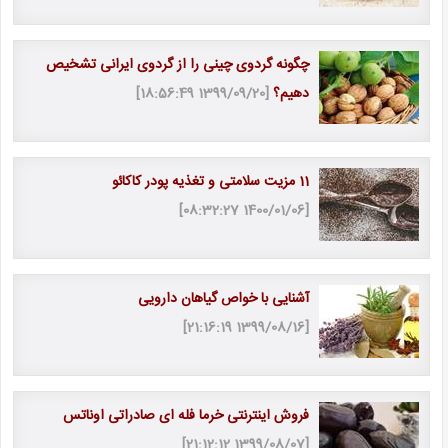
چگونه گردوی چینی را از گردوی ایرانی تشخیص
دهیم؟
[1399/09/20 18:56:49]
11 مزیت سلامتی و تغذیه پودر کاکائو
[1400/01/06 08:32:27]
آشنایی با خواص گیاهان دارویی
[1399/08/16 21:16:19]
فروش اینترنتی خرما فله ای صادراتی اوناتس
[1399/08/07 21:12:12]