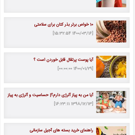
10 خواص برتر بذر کتان برای سلامتی
[1400/03/16 15:32:54]
آیا پوست پرتقال قابل خوردن است ؟
[1400/01/29 00:00:00]
آیا من به پیاز آلرژی دارم؟| حساسیت و آلرژی به پیاز
[1398/12/13 16:23:11]
راهنمای خرید بسته های آجیل سازمانی