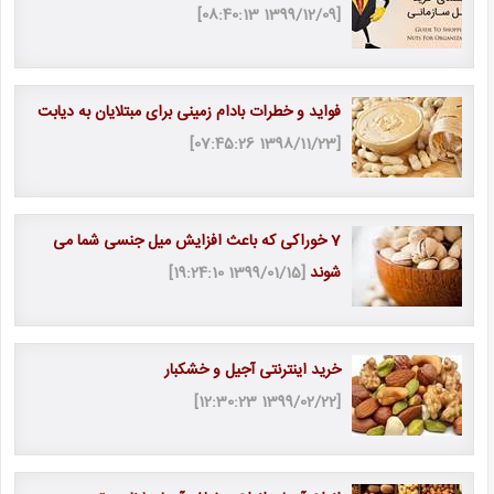
[1399/12/09 08:40:13]
فواید و خطرات بادام زمینی برای مبتلایان به دیابت
[1398/11/23 07:45:26]
7 خوراکی که باعث افزایش میل جنسی شما می
شوند
[1399/01/15 19:24:10]
خرید اینترنتی آجیل و خشکبار
[1399/02/22 12:30:23]