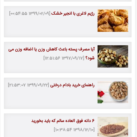
رژیم لاغری با انجیر خشک
[1399/02/09 00:54:55]
آیا مصرف پسته باعث کاهش وزن یا اضافه وزن می
شود؟
[1397/09/17 12:51:56]
راهنمای خرید بادام درختی
[1399/09/22 21:53:07]
6 دانه فوق العاده سالم که باید بخورید
[1398/12/10 10:38:54]