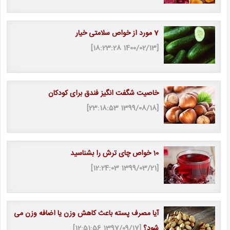
7 مورد از خواص سلامتی خیار
[1400/02/13 18:23:28]
خاصیت شگفت انگیز فندق برای کودکان
[1399/08/18 23:18:53]
10 خواص چای ترش را بشناسید
[1399/03/21 12:24:03]
آیا مصرف پسته باعث کاهش وزن یا اضافه وزن می
شود؟
[1397/09/17 12:51:56]