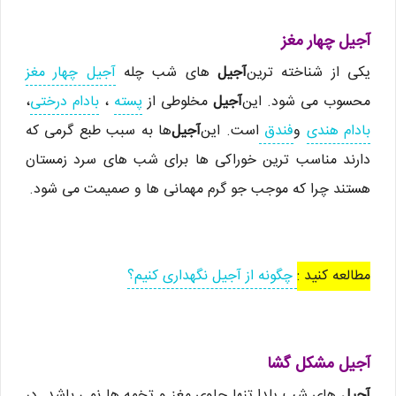
آجیل چهار مغز
یکی از شناخته ترین
آجیل
های شب چله
آجیل چهار مغز
محسوب می شود. این
آجیل
مخلوطی از
پسته
،
بادام درختی
،
بادام هندی
و
فندق
است. این
آجیل
ها به سبب طبع گرمی که
دارند مناسب ترین خوراکی ها برای شب های سرد زمستان
هستند چرا که موجب جو گرم مهمانی ها و صمیمت می شود.
مطالعه کنید :
چگونه از آجیل نگهداری کنیم؟
آجیل مشکل گشا
آجیل
های شب یلدا تنها حاوی مغز و تخمه ها نمی باشد. در