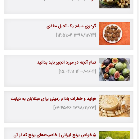
گردوی سیاه: یک آجیل مغذی
[1398/12/14 14:51:06]
تمام آنچه در مورد انجیر باید بدانید
[1400/01/04 15:04:11]
فواید و خطرات بادام زمینی برای مبتلایان به دیابت
[1398/11/23 07:45:26]
5 خواص برنج ایرانی | خاصیت‎‌های برنج که از آن