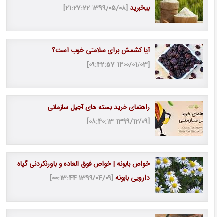
بی‎خبرید
[1399/05/08 21:27:22]
آیا کشمش برای سلامتی خوب است؟
[1400/01/03 09:42:57]
راهنمای خرید بسته های آجیل سازمانی
[1399/12/09 08:40:13]
خواص بابونه | خواص فوق العاده و باورنکردنی گیاه
دارویی بابونه
[1399/04/09 00:13:44]