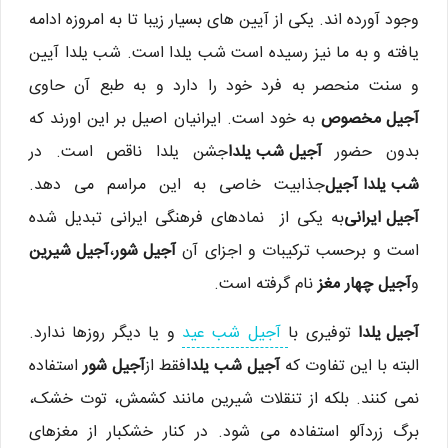
وجود آورده اند. یکی از آیین های بسیار زیبا تا به امروزه ادامه
یافته و به ما نیز رسیده است شب یلدا است. شب یلدا آیین
و سنت منحصر به فرد خود را دارد و به طبع آن حاوی
آجیل مخصوص
به خود است. ایرانیان اصیل بر این اورند که
بدون حضور
آجیل شب یلدا
جشن یلدا ناقص است. در
شب یلدا آجیل
جذابیت خاصی به این مراسم می دهد.
آجیل ایرانی
به یکی از نمادهای فرهنگی ایرانی تبدیل شده
است و برحسب ترکیبات و اجزای آن
آجیل شور
،
آجیل شیرین
و
آجیل چهار مغز
نام گرفته است.
آجیل یلدا
توفیری با
آجیل شب عید
و یا دیگر روزها ندارد.
البته با این تفاوت که
آجیل شب یلدا
فقط از
آجیل شور
استفاده
نمی کنند. بلکه از تنقلات شیرین مانند کشمش، توت خشک،
برگ زردآلو استفاده می شود. در کنار خشکبار از مغزهای