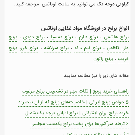
کیلویی درجه یک
می توانید به سایت اوناتس مراجعه کنید.
انواع برنج در فروشگاه مواد غذایی اوناتس
برنج هاشمی
،
برنج طارم
،
برنج دمسیا
،
برنج دودی
،
برنج
علی کاظمی
،
برنج نیم دانه
،
برنج سرلاشه
،
برنج خزر
،
برنج
غریب
،
برنج راتون
مقاله های زیر را نیز مطالعه نمایید:
راهنمای خرید برنج | نکات مهم در تشخیص برنج مرغوب
5 خواص برنج ایرانی | خاصیت‎‌های برنج که از آن بی‎خبرید
خرید برنج ارزان اینترنتی | برنج ایرانی درجه یک شمال
۶ ترفند سرآشپزها برای پخت برنج یکدست مجلسی
تاثیر مصرف روزانه برنج بر سلامتی