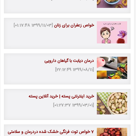
خواص زعفران برای زنان
[1399/11/03 01:17:48]
درمان دیابت با گیاهان دارویی
[1399/08/11 22:12:49]
خرید اینترنتی پسته | خرید آنلاین پسته
[1399/03/01 01:27:37]
7 خواص توت فرنگی خشک شده دردرمان و سلامتی