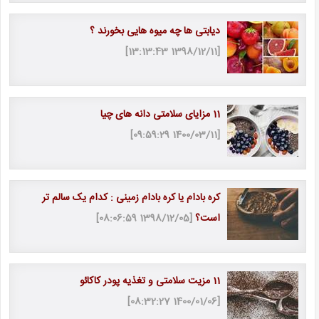
دیابتی ها چه میوه هایی بخورند ؟
[1398/12/11 13:13:43]
11 مزایای سلامتی دانه های چیا
[1400/03/11 09:59:29]
کره بادام یا کره بادام زمینی : کدام یک سالم تر
است؟
[1398/12/05 08:06:59]
11 مزیت سلامتی و تغذیه پودر کاکائو
[1400/01/06 08:32:27]