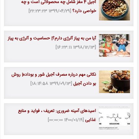
آجیل 4 مغز شامل چه محصولاتی است و چه
خواصی دارد؟
[1399/04/29 22:23:23]
آیا من به پیاز آلرژی دارم؟| حساسیت و آلرژی به پیاز
[1398/12/13 16:23:11]
نکاتی مهم درباره مصرف آجیل شور و بوداده| روش
بو دادن آجیل
[1399/09/13 18:14:58]
اسیدهای آمینه ضروری: تعریف ، فواید و منابع
غذایی
[1400/01/19 00:00:00]