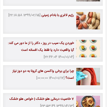
رژیم لاغری با بادام زمینی
[1399/02/15 22:18:58]
خوردن یک سیب در روز ، دکتر را از ما دور می کند:
آیا واقعیت دارد یا فقط یک افسانه است
[1400/01/04 22:46:04]
چرا برای برخی واکسن های کرونا به دو دوز نیاز
است؟
[1400/01/17 00:00:00]
7 خاصیت درمانی هلو خشک | خواص هلو خشک
[1399/04/13 23:53:49]