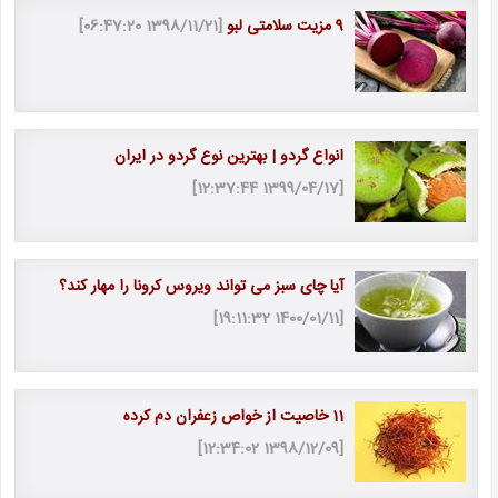
9 مزیت سلامتی لبو
[1398/11/21 06:47:20]
انواع گردو | بهترین نوع گردو در ایران
[1399/04/17 12:37:44]
آیا چای سبز می تواند ویروس کرونا را مهار کند؟
[1400/01/11 19:11:32]
11 خاصیت از خواص زعفران دم كرده
[1398/12/09 12:34:02]