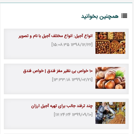
همچنین بخوانید
انواع آجیل: انواع مختلف آجیل با نام و تصویر
[1398/12/22 15:08:35]
10 خواص بی نظیر مغز فندق | خواص فندق
[1399/02/21 13:33:18]
چند ترفند جالب برای تهیه آجیل ارزان
[1399/09/10 17:24:24]