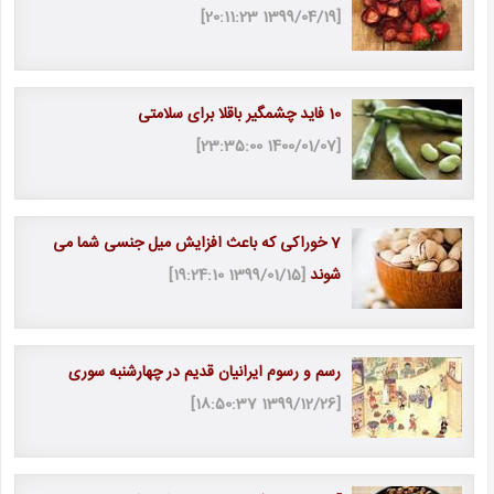
[1399/04/19 20:11:23]
10 فاید چشمگیر باقلا برای سلامتی
[1400/01/07 23:35:00]
7 خوراکی که باعث افزایش میل جنسی شما می
شوند
[1399/01/15 19:24:10]
رسم و رسوم ایرانیان قدیم در چهارشنبه سوری
[1399/12/26 18:50:37]