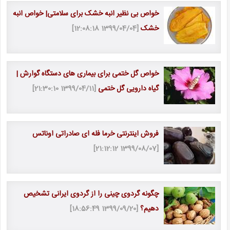
خواص بی نظیر انبه خشک برای سلامتی| خواص انبه
خشک
[1399/04/04 12:08:18]
خواص گل ختمی برای بیماری های دستگاه گوارش |
گیاه دارویی گل ختمی
[1399/04/11 21:30:10]
فروش اینترنتی خرما فله ای صادراتی اوناتس
[1399/08/07 21:12:12]
چگونه گردوی چینی را از گردوی ایرانی تشخیص
دهیم؟
[1399/09/20 18:56:49]