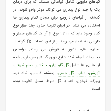
گیاهان دارویی
شامل گیاهانی هستند که برای درمان
یک یا چند نوع بیماری می توانند موثر واقع شوند. در
گذشته از
گیاهان دارویی
برای درمان تمام بیماری ها
استفاده می کنند. در ایران تقریبا حدود چند هزار نوع
گیاه وجود دارد که 2300 نوع از آن ها گیاهان معطر و
دارویی به شمار می روند و از این تعداد 450 گونه در
عطاری های کشور به فروش می رسند. براساس
تحقیقات انجام شده شایع ترین گیاهان خریدارای شده
از عطاری ها شامل
گل گاو زبان
،
خاکشیر
،
تخم شربتی
،
آویشن
،
عناب
،
گل ختمی
، بنفشه، کاسنی، شاه تره،
پنیرک، ترخون، نعناع، گل سرخ، سنبل الطیب بوده
است.