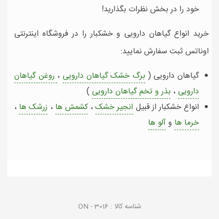
خود را در بخش نظرات بگذارید!
خرید انواع گیاهان دارویی و خشکبار را در فروشگاه اینترنتی
اوناتس ثبت سفارش نمایید:
گیاهان دارویی (
برگ خشک گیاهان دارویی
،
روغن گیاهان
دارویی
،
بذر و تخم گیاهان دارویی
)
انواع خشکبار از قبیل
انجیر خشک
،
کشمش ها
،
زرشک ها
،
خرما ها
و
آلو ها
شناسه کالا :
ON - 3016