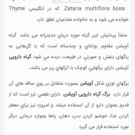
Zataria multiflora boiss که در انگلیسی Thyme
خوانده می شود و به خانواده نعناعيان تعلق دارد.
منشأ پيدايش اين گياه حوزه درياي مديترانه می باشد. گیاه
آويشن مقاوم، بوته‌اي و چندساله است که با گل‌هایی به
رنگهای بنفش و صورتي در طبيعت ديده مي شود
گیاه دارویی
آويشن دارای برگهايي کوچک با کرکهاي ريز می باشد،
برگهاي لوزي شکل
آويشن
بصورت متقابل بر روي ساقه هاي آن
قرار دارد.
برگ گیاه دارویی آویشن
، دارای طعمي تيز است که از
قديم بعنوان دارو از آن استفاده میشد و امروزه نیز براي معطر
کردن غذا، خوشبو کردن بدن، دهان، پاها وموارد درمانی دیگر
مورد استفاده قرار می گیرد.