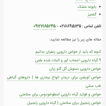
بابونه خشک
گشنیز
تلفن تماس : 02188915135 -
09127185245
مقاله های زیر را نیز مطالعه نمایید:
آنچه که باید از خواص دارویی زعفران بدانیم
9 گیاه دارویی اعجاب آور و اثبات شده علمی
خواص دارویی دمنوش گل گاو زبان
خواص آویشن برای درمان انواع بیماری ها | داروهای گیاهی
طب سنتی
خواص و فواید گیاه دارویی اسطوخودوس برای سلامتی
خواص زنجبیل برای سلامتی | گیاه دارویی زنجبیل