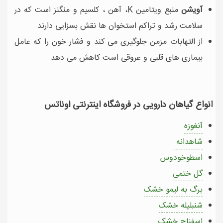
آویشن
منبع ویتامین K، آهن ، کلسیم و منگنز است که در
سلامت رشد و تراکم استخوان ها نقش بسزایی دارند
از التهابات مزمن جلوگیری می کند و فشار خون را که عامل
بیماری های قلبی و عروقی است کاهش می دهد
انواع گیاهان دارویی در فروشگاه اینترنتی اوناتس
آنغوزه
شاهدانه
اسطوخودوس
گل ختمی
برگ به لیمو خشک
شنبلیله خشک
اسفناج خشک