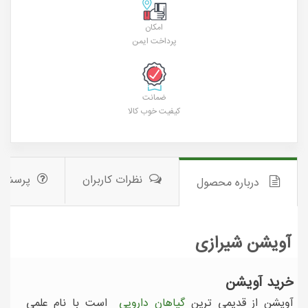
امکان
پرداخت ایمن
ضمانت
کیفیت خوب کالا
نظرات کاربران
پرسش 
درباره محصول
آویشن شیرازی
خرید آويشن
آويشن از قدیمی ترین
گیاهان دارویی
است با نام علمي