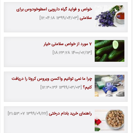
خواص و فواید گیاه دارویی اسطوخودوس برای
سلامتی
[1399/04/03 12:04:18]
7 مورد از خواص سلامتی خیار
[1400/02/13 18:23:28]
چرا ما نمی توانیم واکسن ویروس کرونا را دریافت
کنیم؟
[1399/03/03 12:30:36]
راهنمای خرید بادام درختی
[1399/09/22 21:53:07]