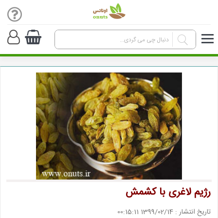
رژیم لاغری با کشمش
تاریخ انتشار : 1399/02/14 00:15:11