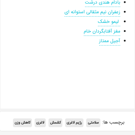
بادام هندی درشت
زعفران نیم مثقالی استوانه ای
لیمو خشک
مغز آفتابگردان خام
آجیل ممتاز
برچسب ها:
سلامتی
رژیم لاغری
کشمش
لاغری
کاهش وزن