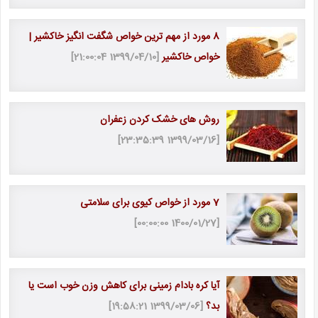
8 مورد از مهم ترین خواص شگفت انگیز خاکشیر |
خواص خاکشیر
[1399/04/10 21:00:04]
روش های خشک کردن زعفران
[1399/03/16 23:35:39]
7 مورد از خواص کیوی برای سلامتی
[1400/01/27 00:00:00]
آیا کره بادام زمینی برای کاهش وزن خوب است یا
بد؟
[1399/03/06 19:58:21]