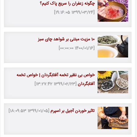
چگونه زعفران را سریع پاک کنیم؟
[1399/03/24 19:16:05]
10 مزیت مبتنی بر شواهد چای سبز
[1400/01/16 00:00:00]
خواص بی نظیر تخمه آفتابگردان | خواص تخمه
آفتابگردان
[1399/02/23 13:27:42]
تاثیر خوردن آجیل بر اسپرم
[1399/01/05 18:09:53]