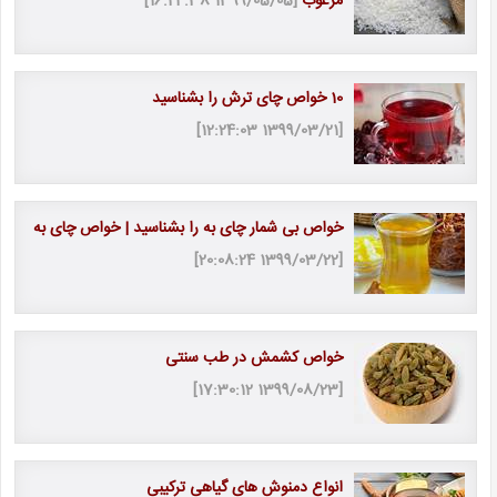
مرغوب
[1399/05/05 16:24:38]
10 خواص چای ترش را بشناسید
[1399/03/21 12:24:03]
خواص بی شمار چای به را بشناسید | خواص چای به
[1399/03/22 20:08:24]
خواص کشمش در طب سنتی
[1399/08/23 17:30:12]
انواع دمنوش های گیاهی ترکیبی