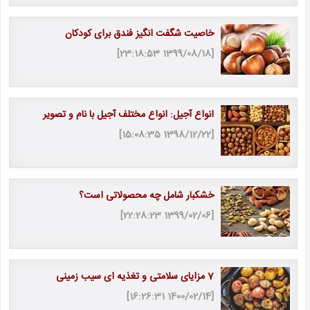
خاصیت شگفت انگیز فندق برای کودکان
[1399/08/18 23:18:53]
انواع آجیل: انواع مختلف آجیل با نام و تصویر
[1398/12/22 15:08:35]
خشکبار شامل چه محصولاتی است؟
[1399/02/06 22:28:23]
7 مزایای سلامتی و تغذیه ای سیب زمینی
[1400/02/14 16:26:31]