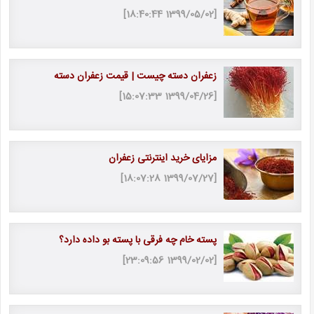
[1399/05/02 18:40:44]
زعفران دسته چیست | قیمت زعفران دسته
[1399/04/26 15:07:33]
مزایای خرید اینترنتی زعفران
[1399/07/27 18:07:28]
پسته خام چه فرقی با پسته بو داده دارد؟
[1399/02/02 23:09:56]