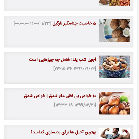
5 خاصیت چشمگیر نارگیل
[1400/01/23 00:00:00]
آجیل شب یلدا شامل چه چیزهایی است
[1399/09/04 23:15:34]
10 خواص بی نظیر مغز فندق | خواص فندق
[1399/02/21 13:33:18]
بهترین آجیل ها برای بدنسازی کدامند؟