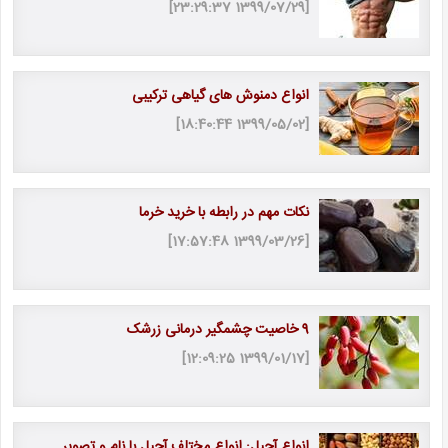
[1399/07/29 23:29:37]
انواع دمنوش های گیاهی ترکیبی
[1399/05/02 18:40:44]
نکات مهم در رابطه با خرید خرما
[1399/03/26 17:57:48]
9 خاصیت چشمگیر درمانی زرشک
[1399/01/17 12:09:25]
انواع آجیل: انواع مختلف آجیل با نام و تصویر