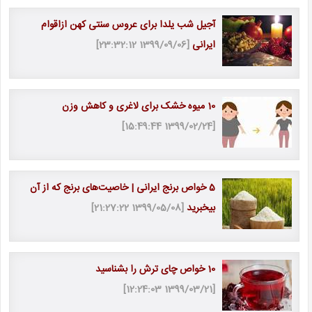
آجیل شب یلدا برای عروس سنتی کهن ازاقوام
ایرانی
[1399/09/06 23:32:12]
10 میوه خشک برای لاغری و کاهش وزن
[1399/02/24 15:49:44]
5 خواص برنج ایرانی | خاصیت‎‌های برنج که از آن
بی‎خبرید
[1399/05/08 21:27:22]
10 خواص چای ترش را بشناسید
[1399/03/21 12:24:03]