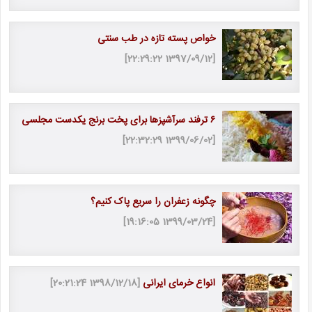
خواص پسته تازه در طب سنتی
[1397/09/12 22:29:22]
۶ ترفند سرآشپزها برای پخت برنج یکدست مجلسی
[1399/06/02 22:32:29]
چگونه زعفران را سریع پاک کنیم؟
[1399/03/24 19:16:05]
انواع خرمای ایرانی
[1398/12/18 20:21:24]