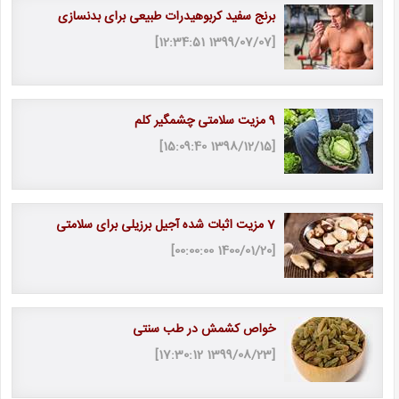
برنج سفید کربوهیدرات طبیعی برای بدنسازی
[1399/07/07 12:34:51]
9 مزیت سلامتی چشمگیر کلم
[1398/12/15 15:09:40]
7 مزیت اثبات شده آجیل برزیلی برای سلامتی
[1400/01/20 00:00:00]
خواص کشمش در طب سنتی
[1399/08/23 17:30:12]