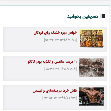
همچنین بخوانید
خواص میوه خشک برای کودکان
[1398/11/01 15:32:23]
11 مزیت سلامتی و تغذیه پودر کاکائو
[1400/01/06 08:32:27]
نقش خرما در بدنسازی و فیتنس
[1399/07/13 23:52:17]