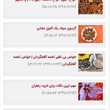
[1398/12/22 15:08:35]
گردوی سیاه: یک آجیل مغذی
[1398/12/14 14:51:06]
خواص بی نظیر تخمه آفتابگردان | خواص تخمه
آفتابگردان
[1399/02/23 13:27:42]
مهم ترین نکات برای خرید زعفران
[1399/03/14 20:55:54]