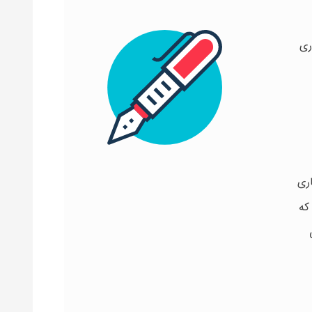
ری
ری
که