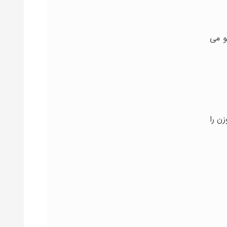
و می
ن را