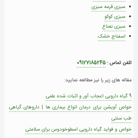
سبزی قرمه سبزی
سبزی کوکو
سبزی نعناع
اسفناج خشک
تلفن تماس :
09127185245
مقاله های زیر را نیز مطالعه نمایید:
9 گیاه دارویی اعجاب آور و اثبات شده علمی
خواص آویشن برای درمان انواع بیماری ها | داروهای گیاهی
طب سنتی
خواص و فواید گیاه دارویی اسطوخودوس برای سلامتی