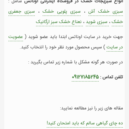
انواع سبزیجات خشک در فروشگاه اینترنتی اوناتس
شامل :
سبزی خشک آش
،
سبزی پلویی خشک
،
سبزی جعفری
خشک
،
سبزی شوید
،
نعناع خشک سبز ارگانیک
جهت خرید در سایت اوناتس ابتدا باید عضو شوید (
عضویت
در سایت
) سپس محصول مورد نظر خود را انتخاب کنید.
در صورت هر گونه مشکل با شماره زیر تماس بگیرید :
تلفن تماس :
09127185245
مقاله های زیر را نیز مطالعه نمایید:
ده چای گیاهی سالم که باید امتحان کنید!