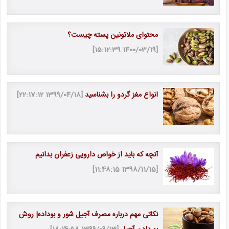
محتوای ملاتونین پسته چیست؟
[1400/03/19 15:12:39]
انواع مغز گردو را بشناسید
[1399/04/18 22:17:12]
آنچه که باید از خواص دارویی زعفران بدانیم
[1398/11/15 11:48:15]
نکاتی مهم درباره مصرف آجیل شور و بوداده| روش