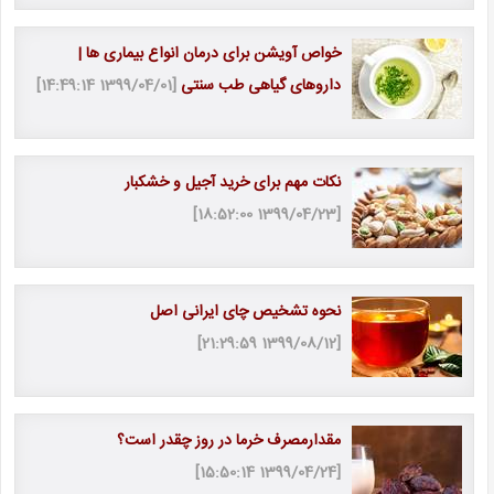
خواص آویشن برای درمان انواع بیماری ها |
داروهای گیاهی طب سنتی
[1399/04/01 14:49:14]
نکات مهم برای خرید آجیل و خشکبار
[1399/04/23 18:52:00]
نحوه تشخیص چای ایرانی اصل
[1399/08/12 21:29:59]
مقدارمصرف خرما در روز چقدر است؟
[1399/04/24 15:50:14]