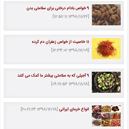
9 خواص بادام درختی برای سلامتی بدن
[1398/11/26 12:52:11]
11 خاصیت از خواص زعفران دم كرده
[1398/12/09 12:34:02]
9 آجیلی که به سلامتی بیشتر ما کمک می کنند
[1398/11/18 09:17:56]
انواع خرمای ایرانی
[1398/12/18 20:21:24]