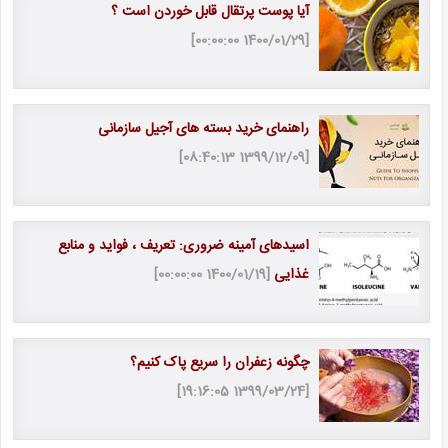
آیا پوست پرتقال قابل خوردن است ؟
[1400/01/29 00:00:00]
راهنمای خرید بسته های آجیل سازمانی
[1399/12/09 08:40:13]
اسیدهای آمینه ضروری: تعریف ، فواید و منابع
غذایی
[1400/01/19 00:00:00]
چگونه زعفران را سریع پاک کنیم؟
[1399/03/24 19:16:05]