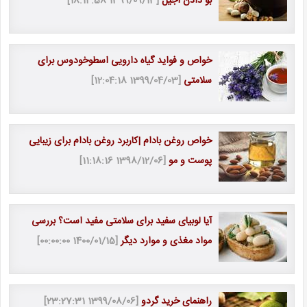
بو دادن آجیل
[1399/09/13 18:14:58]
خواص و فواید گیاه دارویی اسطوخودوس برای
سلامتی
[1399/04/03 12:04:18]
خواص روغن بادام |کاربرد روغن بادام برای زیبایی
پوست و مو
[1398/12/06 11:18:16]
آیا لوبیای سفید برای سلامتی مفید است؟ بررسی
مواد مغذی و موارد دیگر
[1400/01/15 00:00:00]
راهنمای خرید گردو
[1399/08/06 23:27:31]