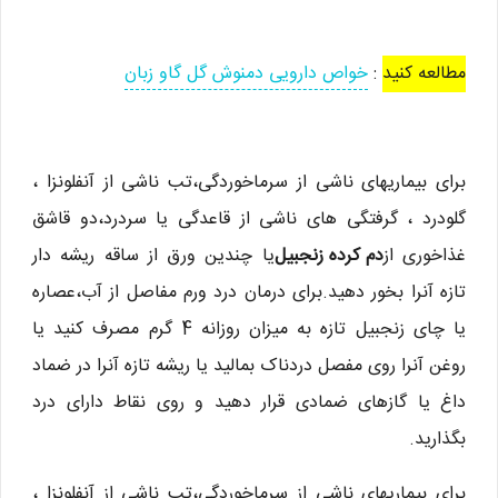
مطالعه کنید
:
خواص دارویی دمنوش گل گاو زبان
برای بیماریهای ناشی از سرماخوردگی،تب ناشی از آنفلونزا ،
گلودرد ، گرفتگی های ناشی از قاعدگی یا سردرد،دو قاشق
غذاخوری از
دم كرده زنجبیل
یا چندین ورق از ساقه ریشه دار
تازه آنرا بخور دهید.برای درمان درد ورم مفاصل از آب،عصاره
یا چای زنجبیل تازه به میزان روزانه 4 گرم مصرف كنید یا
روغن آنرا روی مفصل دردناک بمالید یا ریشه تازه آنرا در ضماد
داغ یا گازهای ضمادی قرار دهید و روی نقاط دارای درد
بگذارید.
برای بیماریهای ناشی از سرماخوردگی،تب ناشی از آنفلونزا ،