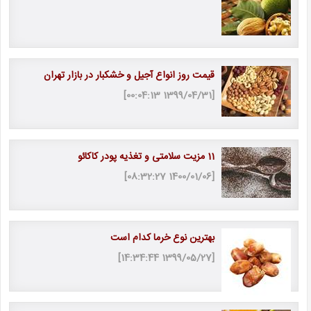
قیمت روز انواع آجیل و خشکبار در بازار تهران
[1399/04/31 00:04:13]
11 مزیت سلامتی و تغذیه پودر کاکائو
[1400/01/06 08:32:27]
بهترین نوع خرما کدام است
[1399/05/27 14:34:44]