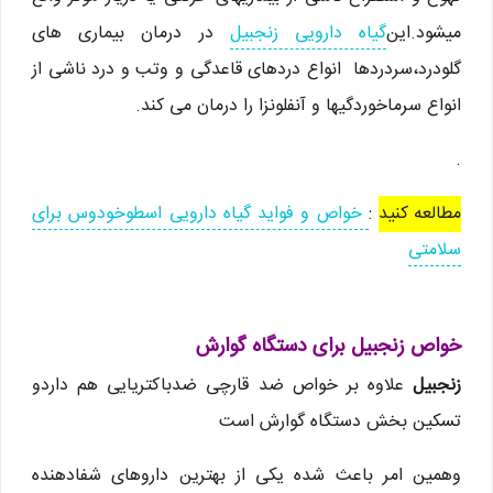
میشود.این
گیاه دارویی زنجبیل
در درمان بیماری های
گلودرد،سردردها انواع دردهای قاعدگی و وتب و درد ناشی از
انواع سرماخوردگیها و آنفلونزا را درمان می كند.
.
مطالعه کنید
:
خواص و فواید گیاه دارویی اسطوخودوس برای
سلامتی
خواص زنجبیل برای دستگاه گوارش
زنجبیل
علاوه بر خواص ضد قارچی ضدباکتریایی هم داردو
تسکین بخش دستگاه گوارش است
وهمین امر باعث شده یکی از بهترین داروهای شفادهنده