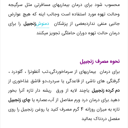
محسوب شود برای درمان بیماریهای مسافرتی مثل سرگیجه
وحالت تهوه مورد استفاده است وجالب اینه که هیچ عوارض
جانبی منفی نداردبعضی از پزشکان
دمنوش
زنجبیل
را برای
درمان حالت تهوه دوران حاملگی تجویز میکنند
نحوه مصرف زنجبیل
برای درمان بیماریهای از سرماخوردگی،تب آنفلونزا ، گلودرد ،
گرفتگی های ناشی از قاعدگی یا سردرد،دو قاشق غذاخوری از
دم كرده زنجبیل
یاچند لایه از ورق ریشه دار تازه آنرا بخور
دهید.برای درمان درد ورم مفاصل از آب،عصاره یا
چای زنجبیل
تازه به میزان روزانه 4 گرم مصرف كنید یا روغن زنجبیل را روی
مفصل دردناک بمالید