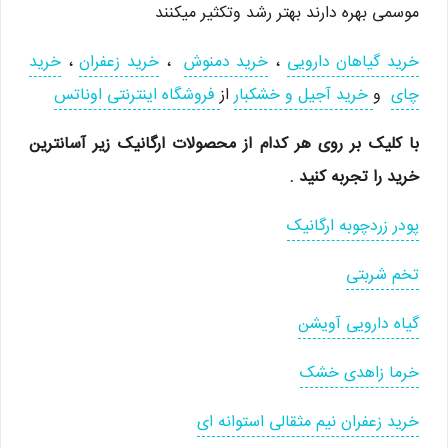
موسمی بهره دارند بهتر رشد وتکثیر میکنند
خرید گیاهان دارویی
،
خرید دمنوش
،
خرید زعفران
،
خرید
چای
و
خرید آجیل و خشکبار
از
فروشگاه اینترنتی اوناتس
با کلیک بر روی هر کدام از محصولات ارگانیک زیر آسانترین
خرید را تجربه کنید .
پودر زردچوبه ارگانیک
تخم شربتی
گیاه دارویی آویشن
خرما زاهدی خشک
خرید زعفران نیم مثقالی استوانه ای