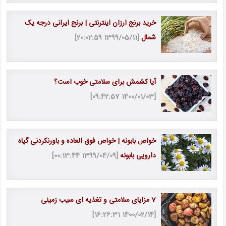
خرید برنج ارزان اینترنتی | برنج ایرانی درجه یک
شمال
[1399/05/11 20:02:59]
آیا کشمش برای سلامتی خوب است؟
[1400/01/03 09:42:57]
خواص بابونه | خواص فوق العاده و باورنکردنی گیاه
دارویی بابونه
[1399/04/09 00:13:44]
7 مزایای سلامتی و تغذیه ای سیب زمینی
[1400/02/14 16:26:31]