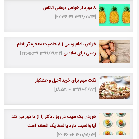
8 مورد از خواص درمانی آناناس
[1399/01/14 22:36:49]
خواص بادام زمینی | 8 خاصیت معجزه گر بادام
زمینی برای سلامتی
[1399/09/24 22:05:39]
نکات مهم برای خرید آجیل و خشکبار
[1399/04/23 18:52:00]
خوردن یک سیب در روز ، دکتر را از ما دور می کند:
آیا واقعیت دارد یا فقط یک افسانه است
[1400/01/04 22:46:04]