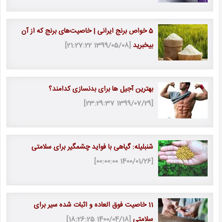
5 خواص برنج ایرانی | خاصیت‎‌های برنج که از آن
بی‎خبرید
[1399/05/08 21:27:22]
بهترین آجیل ها برای بدنسازی کدامند؟
[1399/07/29 23:29:37]
شنبلیله: گیاهی با فواید چشمگیر برای سلامتی
[1400/01/26 00:00:00]
11 خاصیت فوق العاده و اثبات شده سیر برای
سلامتی
[1400/04/18 18:26:25]