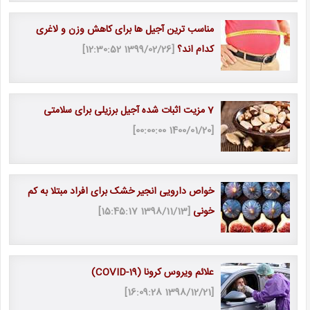
مناسب ترین آجیل ها برای کاهش وزن و لاغری
کدام اند؟
[1399/02/26 12:30:52]
7 مزیت اثبات شده آجیل برزیلی برای سلامتی
[1400/01/20 00:00:00]
خواص دارویی انجیر خشک برای افراد مبتلا به کم
خونی
[1398/11/13 15:45:17]
علائم ویروس کرونا (COVID-19)
[1398/12/21 16:09:28]