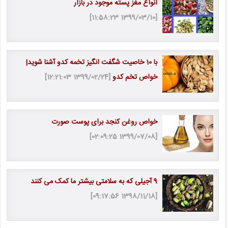
انواع مغز پسته موجود در بازار
[1399/03/10 11:58:23]
با 10 خاصیت شگفت انگیز تخمه کدو آشنا شوید|
خواص تخم کدو
[1399/02/24 12:21:03]
خواص روغن کنجد برای پوست صورت
[1399/07/08 02:09:25]
9 آجیلی که به سلامتی بیشتر ما کمک می کنند
[1398/11/18 09:17:56]