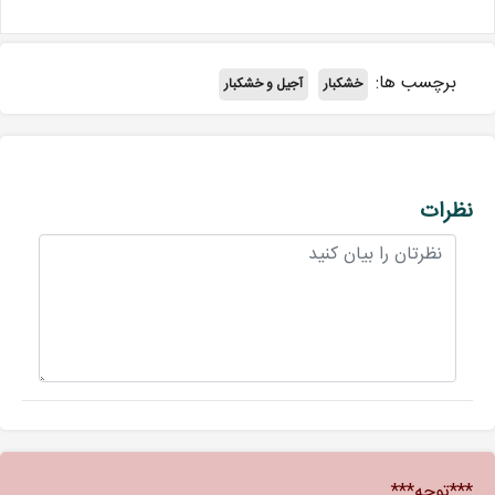
برچسب ها:
خشکبار
آجیل و خشکبار
نظرات
***توجه***