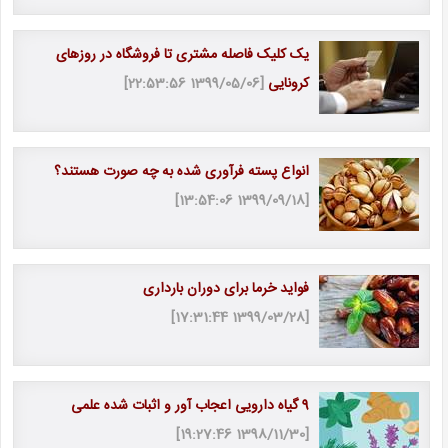
یک کلیک فاصله مشتری تا فروشگاه در روزهای
کرونایی
[1399/05/06 22:53:56]
انواع پسته فرآوری ‌شده به چه صورت هستند؟
[1399/09/18 13:54:06]
فواید خرما برای دوران بارداری
[1399/03/28 17:31:44]
9 گیاه دارویی اعجاب آور و اثبات شده علمی
[1398/11/30 19:27:46]