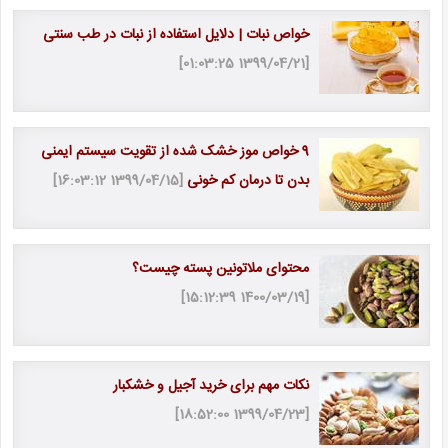
خواص نبات | دلایل استفاده از نبات در طب سنتی
[1399/04/21 01:03:25]
9 خواص موز خشک شده از تقویت سیستم ایمنی
بدن تا درمان کم خونی
[1399/04/15 16:03:12]
محتوای ملاتونین پسته چیست؟
[1400/03/19 15:12:39]
نکات مهم برای خرید آجیل و خشکبار
[1399/04/23 18:52:00]