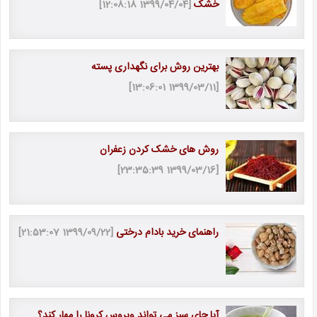
خشک
[1399/04/04 12:08:18]
بهترین روش برای نگهداری پسته
[1399/03/11 13:06:01]
روش های خشک کردن زعفران
[1399/03/16 23:35:39]
راهنمای خرید بادام درختی
[1399/09/22 21:53:07]
آیا چای سبز می تواند ویروس کرونا را مهار کند؟