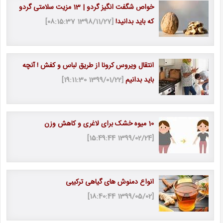
خواص شگفت انگیز گردو | 13 مزیت سلامتی گردو
که باید بدانید!
[1398/11/27 08:15:37]
انتقال ویروس کرونا از طریق لباس و کفش ! آنچه
باید بدانیم
[1399/01/22 19:11:30]
10 میوه خشک برای لاغری و کاهش وزن
[1399/02/24 15:49:44]
انواع دمنوش های گیاهی ترکیبی
[1399/05/02 18:40:44]