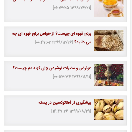
[1399/04/21 01:03:25]
برنج قهوه ای چیست؟ از خواص برنج قهوه ای چه
می دانید؟
[1399/12/26 00:47:02]
عوارض و مضرات نوشیدن چای کهنه دم چیست؟
[1399/11/11 00:53:34]
پیشگیری از آفلاتوکسین در پسته
[1399/08/29 14:47:26]