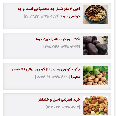
آجیل 4 مغز شامل چه محصولاتی است و چه
خواصی دارد؟
[1399/04/29 22:23:23]
نکات مهم در رابطه با خرید خرما
[1399/03/26 17:57:48]
چگونه گردوی چینی را از گردوی ایرانی تشخیص
دهیم؟
[1399/09/20 18:56:49]
خرید اینترنتی آجیل و خشکبار
[1399/02/22 12:30:23]