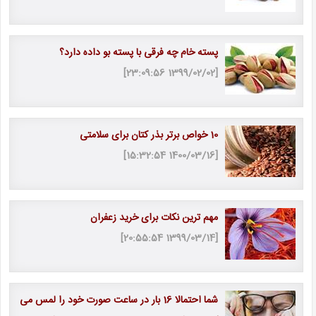
پسته خام چه فرقی با پسته بو داده دارد؟
[1399/02/02 23:09:56]
10 خواص برتر بذر کتان برای سلامتی
[1400/03/16 15:32:54]
مهم ترین نکات برای خرید زعفران
[1399/03/14 20:55:54]
شما احتمالا 16 بار در ساعت صورت خود را لمس می