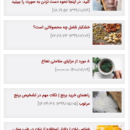
کنید: در اینجا نحوه دست نزدن به صورت را ببینید
[1399/01/26 18:19:52]
خشکبار شامل چه محصولاتی است؟
[1399/02/06 22:28:23]
8 مورد از مزایای سلامتی نعناع
[1400/02/09 00:00:00]
راهنمای خرید برنج | نکات مهم در تشخیص برنج
مرغوب
[1399/05/05 16:24:38]
خواص نبات | دلایل استفاده از نبات در طب سنتی