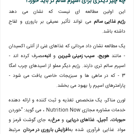
چه چیز دیگری برای اسپرم سالم تر باید خورد؟
این اولین مطالعه ای نیست که نشان می دهد
رژیم غذایی سالم
می تواند تأثیر عمیقی بر باروری و لقاح
داشته باشد.
یک مطالعه نشان داد مردانی که غذاهای غنی از آنتی اکسیدان
- مانند
هویج
،
سیب زمینی شیرین
و
انبه
مصرف کرده اند -
اسپرم سالم تری دارند. رژیم دیگر مملو از اسیدهای چرب امگا
3 - که در ماهی ها و سبزیجات خاصی یافت می شود -
پارامترهای اسپرم را بهبود می بخشد.
لورن مناکر، یک متخصص تغذیه و ثبت کننده و ارائه دهنده
خدمات مشاوره مجازی Nutrition Now ، می گوید: "خوردن
حبوبات
،
آجیل
،
غذاهای دریایی
و
مرغ
به جای گوشت قرمز و
مواد غذایی فرآوری شده به
افزایش باروری در مردان
مرتبط