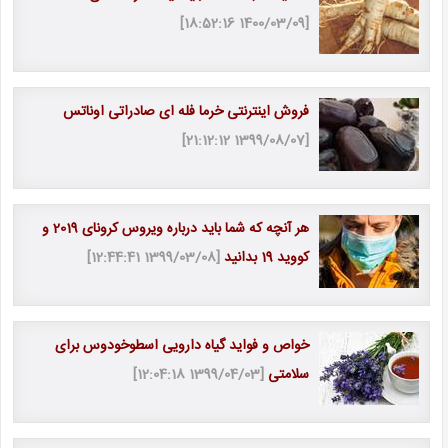
[1400/03/09 18:52:16]
فروش اینترنتی خرما فله ای صادراتی اوناتس
[1399/08/07 21:12:12]
هر آنچه که شما باید درباره ویروس کرونای 2019 و
کووید 19 بدانید
[1399/03/08 12:44:41]
خواص و فواید گیاه دارویی اسطوخودوس برای
سلامتی
[1399/04/03 12:04:18]