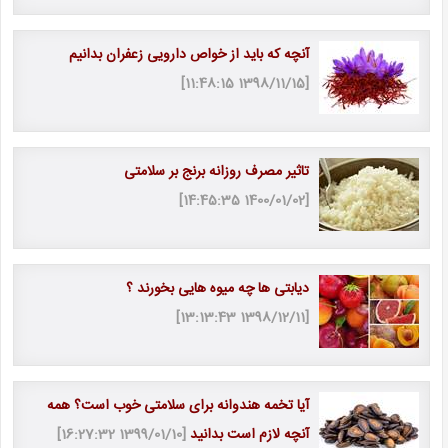
آنچه که باید از خواص دارویی زعفران بدانیم
[1398/11/15 11:48:15]
تاثیر مصرف روزانه برنج بر سلامتی
[1400/01/02 14:45:35]
دیابتی ها چه میوه هایی بخورند ؟
[1398/12/11 13:13:43]
آیا تخمه هندوانه برای سلامتی خوب است؟ همه
آنچه لازم است بدانید
[1399/01/10 16:27:32]