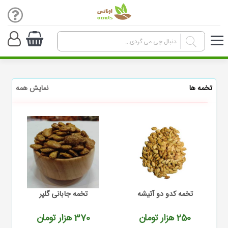
تخمه ها
نمایش همه
تخمه کدو دو آتیشه
تخمه جابانی گلپر
ت
250
هزار تومان
370
هزار تومان