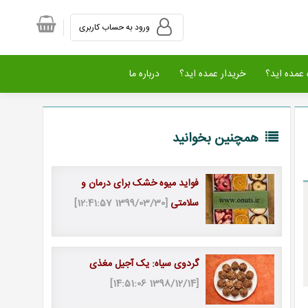
ورود به حساب کاربری
عمده اید؟
خریدار عمده اید؟
درباره ما
همچنین بخوانید
فواید میوه خشک برای درمان و
سلامتی
[1399/03/30 12:41:57]
گردوی سیاه: یک آجیل مغذی
[1398/12/14 14:51:06]