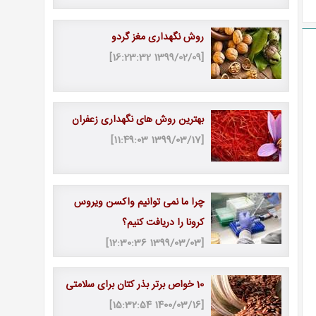
روش نگهداری مغز گردو
[1399/02/09 16:23:32]
بهترین روش های نگهداری زعفران
[1399/03/17 11:49:03]
چرا ما نمی توانیم واکسن ویروس
کرونا را دریافت کنیم؟
[1399/03/03 12:30:36]
10 خواص برتر بذر کتان برای سلامتی
[1400/03/16 15:32:54]