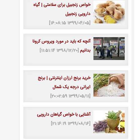
خواص زنجبیل برای سلامتی | گیاه
دارویی زنجبیل
[1399/04/05 16:08:15]
آنچه که باید در مورد ویروس کرونا
بدانیم
[1398/12/20 11:51:14]
خرید برنج ارزان اینترنتی | برنج
ایرانی درجه یک شمال
[1399/05/11 20:02:59]
آشنایی با خواص گیاهان دارویی
[1399/08/16 21:16:19]