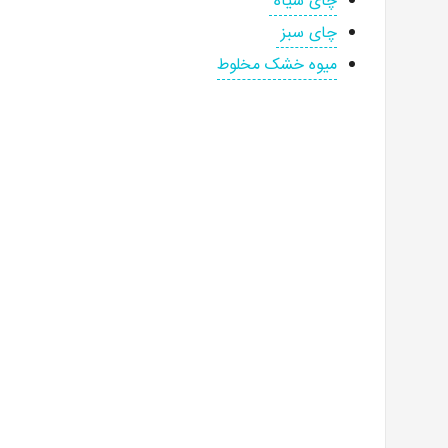
چای سیاه
چای سبز
میوه خشک مخلوط