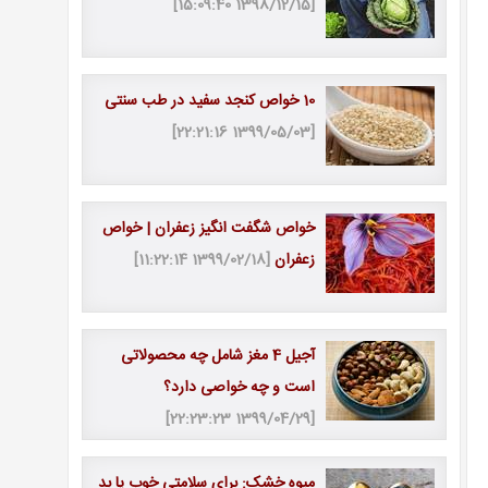
[1398/12/15 15:09:40]
10 خواص کنجد سفید در طب سنتی
[1399/05/03 22:21:16]
خواص شگفت انگیز زعفران | خواص
زعفران
[1399/02/18 11:22:14]
آجیل 4 مغز شامل چه محصولاتی
است و چه خواصی دارد؟
[1399/04/29 22:23:23]
میوه خشک: برای سلامتی خوب یا بد