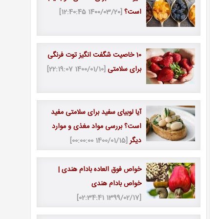
است؟
[1400/03/20 12:40:45]
10 خاصیت شگفت انگیز توت فرنگی
برای سلامتی
[1400/01/10 22:19:07]
آیا لوبیای سفید برای سلامتی مفید
است؟ بررسی مواد مغذی و موارد
دیگر
[1400/01/15 00:00:00]
خواص فوق العاده بادام هندی |
خواص بادام هندی
[1399/02/17 02:34:41]