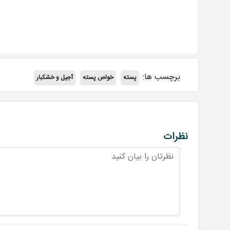
برچسب ها:
پسته
خواص پسته
آجیل و خشکبار
نظرات