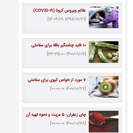
علائم ویروس کرونا (COVID-19)
[1398/12/21 16:09:28]
10 فاید چشمگیر باقلا برای سلامتی
[1400/01/07 23:35:00]
7 مورد از خواص کیوی برای سلامتی
[1400/01/27 00:00:00]
چای زعفران: 5 مزیت و نحوه تهیه آن
[1400/01/28 00:00:00]