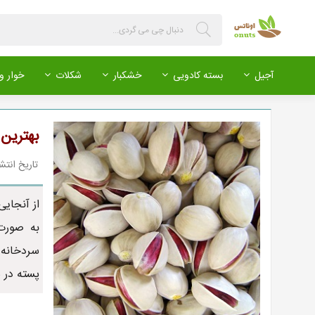
آجیل
بسته کادویی
خشکبار
شکلات
خوار و 
بهترین
تاریخ انتشار : 399/03/11
از آنجایی
به صورت 
سردخانه 
پسته در ش