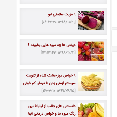
9 مزیت سلامتی لبو
[1398/11/21 06:47:20]
دیابتی ها چه میوه هایی بخورند ؟
[1398/12/11 13:13:43]
9 خواص موز خشک شده از تقویت
سیستم ایمنی بدن تا درمان کم خونی
[1399/04/15 16:03:12]
دانستنی های جالب از ارتباط بین
رنگ میوه ها و خواص درمانی آنها