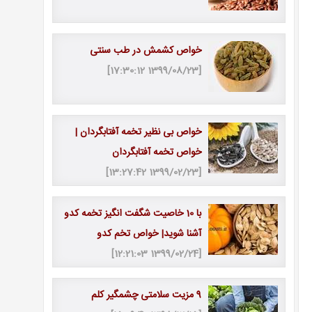
خواص کشمش در طب سنتی
[1399/08/23 17:30:12]
خواص بی نظیر تخمه آفتابگردان |
خواص تخمه آفتابگردان
[1399/02/23 13:27:42]
با 10 خاصیت شگفت انگیز تخمه کدو
آشنا شوید| خواص تخم کدو
[1399/02/24 12:21:03]
9 مزیت سلامتی چشمگیر کلم