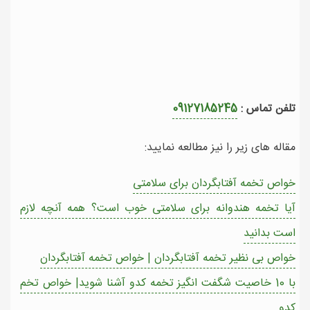
تلفن تماس :
09127185245
مقاله های زیر را نیز مطالعه نمایید:
خواص تخمه آفتابگردان برای سلامتی
آیا تخمه هندوانه برای سلامتی خوب است؟ همه آنچه لازم
است بدانید
خواص بی نظیر تخمه آفتابگردان | خواص تخمه آفتابگردان
با 10 خاصیت شگفت انگیز تخمه کدو آشنا شوید| خواص تخم
کدو