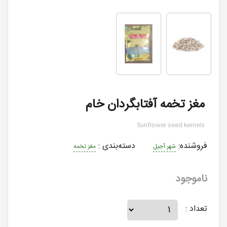
مغز تخمه آفتابگردان خام
Sunflower seed kernels
فروشنده:
دسته‌بندی
:
شهر آجیل
مغز تخمه
ناموجود
تعداد :