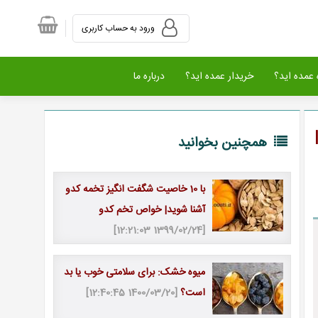
ورود به حساب کاربری
عمده اید؟
خریدار عمده اید؟
درباره ما
همچنین بخوانید
با 10 خاصیت شگفت انگیز تخمه کدو
آشنا شوید| خواص تخم کدو
[1399/02/24 12:21:03]
میوه خشک: برای سلامتی خوب یا بد
است؟
[1400/03/20 12:40:45]