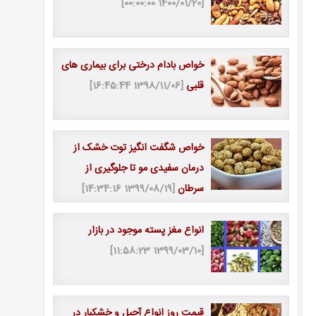
[1400/01/20 00:00:00]
خواص بادام درختی برای بیماری های
قلبی
[1398/11/06 16:45:44]
خواص شگفت انگیز توت خشک از
درمان سفیدی مو تا جلوگیری از
سرطان
[1399/08/19 14:34:16]
انواع مغز پسته موجود در بازار
[1399/03/10 11:58:23]
قیمت روز انواع آجیل و خشکبار در