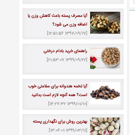
آیا مصرف پسته باعث کاهش وزن یا
اضافه وزن می شود؟
[1397/09/17 12:51:56]
راهنمای خرید بادام درختی
[1399/09/22 21:53:07]
آیا تخمه هندوانه برای سلامتی خوب
است؟ همه آنچه لازم است بدانید
[1399/01/10 16:27:32]
بهترین روش برای نگهداری پسته
[1399/03/11 13:06:01]