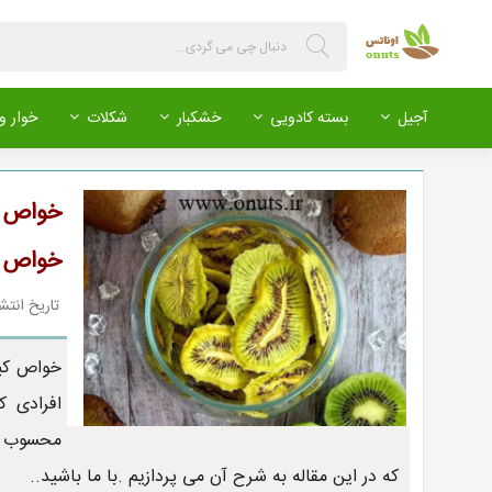
آجیل
بسته کادویی
خشکبار
شکلات
خوار و 
خواص و
خواص 
تاریخ انتشار : 399/04/09
خواص کیو
افرادی ک
محسوب م
که در این مقاله به شرح آن می پردازیم .با ما باشید..