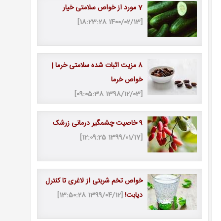
7 مورد از خواص سلامتی خیار
[1400/02/13 18:23:28]
8 مزیت اثبات شده سلامتی خرما |
خواص خرما
[1398/12/03 09:05:38]
9 خاصیت چشمگیر درمانی زرشک
[1399/01/17 12:09:25]
خواص تخم شربتی از لاغری تا کنترل
دیابت!
[1399/04/12 13:50:28]