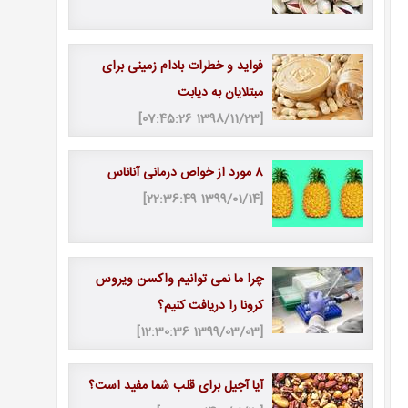
فواید و خطرات بادام زمینی برای
مبتلایان به دیابت
[1398/11/23 07:45:26]
8 مورد از خواص درمانی آناناس
[1399/01/14 22:36:49]
چرا ما نمی توانیم واکسن ویروس
کرونا را دریافت کنیم؟
[1399/03/03 12:30:36]
آیا آجیل برای قلب شما مفید است؟