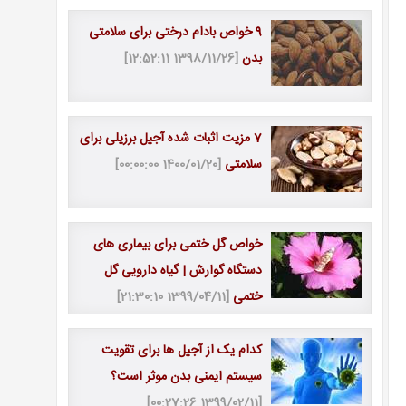
9 خواص بادام درختی برای سلامتی
بدن
[1398/11/26 12:52:11]
7 مزیت اثبات شده آجیل برزیلی برای
سلامتی
[1400/01/20 00:00:00]
خواص گل ختمی برای بیماری های
دستگاه گوارش | گیاه دارویی گل
ختمی
[1399/04/11 21:30:10]
کدام یک از آجیل ها برای تقویت
سیستم ایمنی بدن موثر است؟
[1399/02/11 00:27:26]