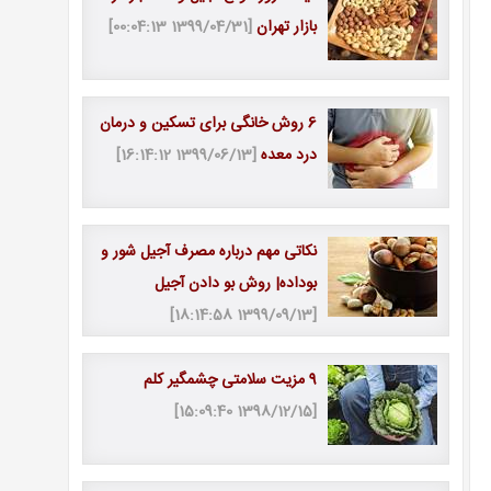
بازار تهران
[1399/04/31 00:04:13]
6 روش خانگی برای تسکین و درمان
درد معده
[1399/06/13 16:14:12]
نکاتی مهم درباره مصرف آجیل شور و
بوداده| روش بو دادن آجیل
[1399/09/13 18:14:58]
9 مزیت سلامتی چشمگیر کلم
[1398/12/15 15:09:40]