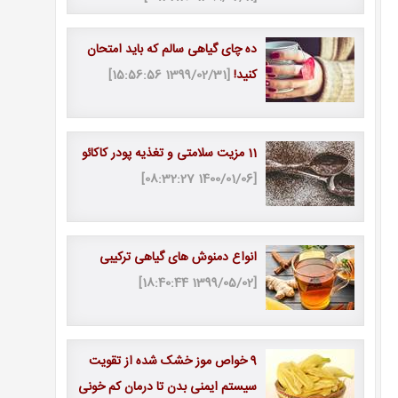
ده چای گیاهی سالم که باید امتحان
کنید!
[1399/02/31 15:56:56]
11 مزیت سلامتی و تغذیه پودر کاکائو
[1400/01/06 08:32:27]
انواع دمنوش های گیاهی ترکیبی
[1399/05/02 18:40:44]
9 خواص موز خشک شده از تقویت
سیستم ایمنی بدن تا درمان کم خونی