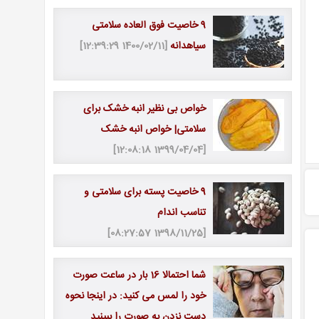
9 خاصیت فوق العاده سلامتی
سیاهدانه
[1400/02/11 12:39:29]
خواص بی نظیر انبه خشک برای
سلامتی| خواص انبه خشک
[1399/04/04 12:08:18]
9 خاصیت پسته برای سلامتی و
تناسب اندام
[1398/11/25 08:27:57]
شما احتمالا 16 بار در ساعت صورت
خود را لمس می کنید: در اینجا نحوه
دست نزدن به صورت را ببینید