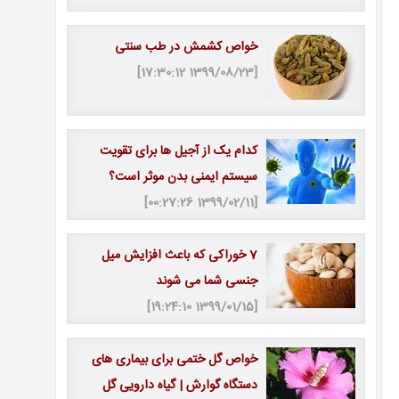
خواص کشمش در طب سنتی
[1399/08/23 17:30:12]
کدام یک از آجیل ها برای تقویت
سیستم ایمنی بدن موثر است؟
[1399/02/11 00:27:26]
7 خوراکی که باعث افزایش میل
جنسی شما می شوند
[1399/01/15 19:24:10]
خواص گل ختمی برای بیماری های
دستگاه گوارش | گیاه دارویی گل