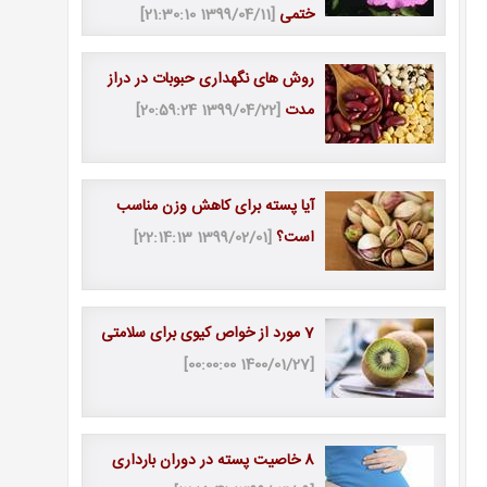
ختمی
[1399/04/11 21:30:10]
روش های نگهداری حبوبات در دراز
مدت
[1399/04/22 20:59:24]
آیا پسته برای کاهش وزن مناسب
است؟
[1399/02/01 22:14:13]
7 مورد از خواص کیوی برای سلامتی
[1400/01/27 00:00:00]
8 خاصیت پسته در دوران بارداری