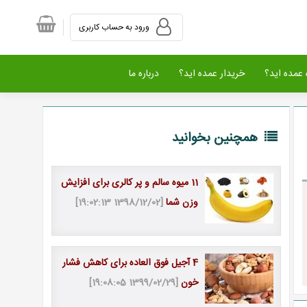
ورود به حساب کاربری
عمده اید؟
خریدار عمده اید؟
درباره ما
همچنین بخوانید
11 میوه سالم و پر کالری برای افزایش
وزن شما
[1398/12/02 19:02:13]
4 آجیل فوق العاده برای کاهش فشار
خون
[1399/02/29 19:08:05]