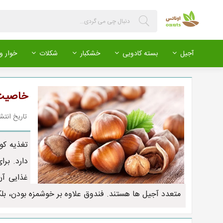
آجیل
بسته کادویی
خشکبار
شکلات
خوار و 
خاصیت 
تاریخ انتشار : 399/08/18
تغذیه کو
دارد. بر
غذایی آن
متعدد آجیل ها هستند. فندوق علاوه بر خوشمزه بودن، 