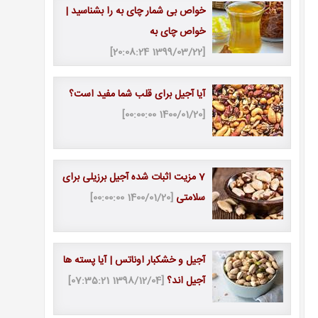
خواص بی شمار چای به را بشناسید |
خواص چای به
[1399/03/22 20:08:24]
آیا آجیل برای قلب شما مفید است؟
[1400/01/20 00:00:00]
7 مزیت اثبات شده آجیل برزیلی برای
سلامتی
[1400/01/20 00:00:00]
آجیل و خشکبار اوناتس | آیا پسته ها
آجیل اند؟
[1398/12/04 07:35:21]