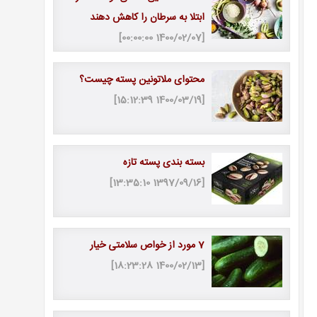
ابتلا به سرطان را کاهش دهند
[1400/02/07 00:00:00]
محتوای ملاتونین پسته چیست؟
[1400/03/19 15:12:39]
بسته بندی پسته تازه
[1397/09/16 13:35:10]
7 مورد از خواص سلامتی خیار
[1400/02/13 18:23:28]