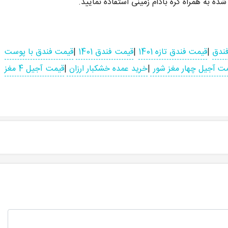
 به همراه کره بادام زمینی استفاده نمایید.
فندق
|
قیمت فندق تازه 1401
|
قیمت فندق 1401
|
قیمت فندق با پوست
ت آجیل چهار مغز شور
|
خرید عمده خشکبار ارزان
|
قیمت آجیل 4 مغز