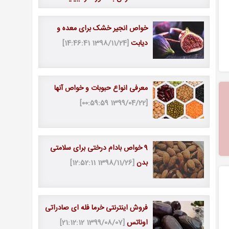
[1399/01/26 18:19:52]
خواص انجیر خشک برای معده و
دیابت
[1398/11/24 14:46:41]
معرفی انواع حبوبات و خواص آنها
[1399/04/22 00:59:59]
9 خواص بادام درختی برای سلامتی
بدن
[1398/11/26 12:52:11]
فروش اینترنتی خرما فله ای صادراتی
اوناتس
[1399/08/07 21:12:12]