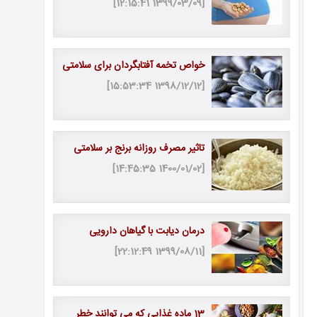
[1399/03/09 12:15:41]
خواص تخمه آفتابگردان برای سلامتی
[1398/12/12 15:53:34]
تاثیر مصرف روزانه برنج بر سلامتی
[1400/01/02 14:45:35]
درمان دیابت با گیاهان دارویی
[1399/08/11 22:12:49]
13 ماده غذایی که می توانند خطر