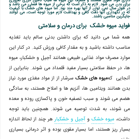
دارای مواد مقوی هستند و مصرف این میوه ها سبب تامین انرژی ضروری
برای بدن می شود. لازم به ذکر است که برخی از میوه ها فصلی می باشد و
در طول سال نمی توان از آنها بهره مند بود. اما میوه های خشک با کیفیت
که در نگهداری آنها دقت کافی و بهداشت لازم مورد توجه است، می توانند
جایگرین مناسبی باشند.
فواید میوه خشک برای درمان و سلامتی
همه شما می دانید که برای داشتن بدنی سالم باید تغذیه
مناسب داشته باشید و به مقدار کافی ورزش کنید. در کنار این
موارد مصرف مواد غذایی طبیعی همانند آجیل و خشکبار، میوه
ها، در حفظ سلامتی بسیار مفید قلمداد می شوند. بنابراین از
آنجایی که
میوه های خشک
سرشار از از مواد مغذی مورد نیاز
بدن همانند ویتامین ها، آنزیم ها و املاح هستند، به سادگی
هضم می شوند و سبب تصفیه خون و پاکسازی روده و معده
می شوند، به شدت توصیه می شوند. همچنین باید توجه
داشت،
میوه خشک
و
آجیل و خشکبار
هر چند از لحاظ اندازه
بسیار ریز هستند، اما بسیار مقوی بوده و اثر درمانی بسیاری