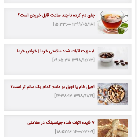
چای دم کرده تا چند ساعت قابل خوردن است؟
[1399/05/18 15:33:00]
8 مزیت اثبات شده سلامتی خرما | خواص خرما
[1398/12/03 09:05:38]
آجیل خام یا آجیل بو داده: کدام یک سالم تر است؟
[1398/11/19 14:38:17]
7 فایده اثبات شده جینسینگ در سلامتی
[1400/03/09 18:52:16]