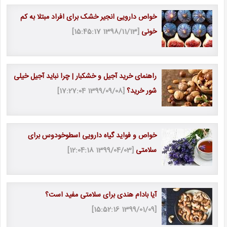
خواص دارویی انجیر خشک برای افراد مبتلا به کم
خونی
[1398/11/13 15:45:17]
راهنمای خرید آجیل و خشکبار | چرا نباید آجیل خیلی
شور خرید؟
[1399/09/08 17:27:04]
خواص و فواید گیاه دارویی اسطوخودوس برای
سلامتی
[1399/04/03 12:04:18]
آیا بادام هندی برای سلامتی مفید است؟
[1399/01/09 15:52:16]