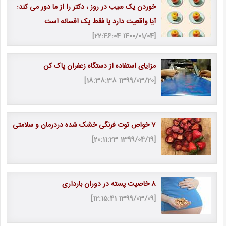
خوردن یک سیب در روز ، دکتر را از ما دور می کند:
آیا واقعیت دارد یا فقط یک افسانه است
[1400/01/04 22:46:04]
مزایای استفاده از دستگاه زعفران پاک کن
[1399/03/20 18:38:38]
7 خواص توت فرنگی خشک شده دردرمان و سلامتی
[1399/04/19 20:11:23]
8 خاصیت پسته در دوران بارداری
[1399/03/09 12:15:41]