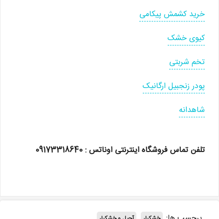
خرید کشمش پیکامی
کیوی خشک
تخم شربتی
پودر زنجبیل ارگانیک
شاهدانه
تلفن تماس فروشگاه اینترنتی اوناتس : 09173318640
برچسب ها:
خشکبار
آجیل و خشکبار