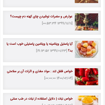
عوارض و مضرات نوشیدن چای کهنه دم چیست؟
[1399/11/11 00:53:34]
آیا پاستیل ویتامینه یا ویتامین پاستیلی خوب است یا
بد؟
[1399/01/23 19:13:52]
خواص فلفل تند : مواد مغذی و اثرات آن بر سلامتی
[1400/02/04 00:00:00]
خواص نبات | دلایل استفاده از نبات در طب سنتی