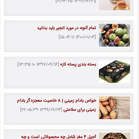
[1399/04/21 01:03:25]
تمام آنچه در مورد انجیر باید بدانید
[1400/01/04 15:04:11]
بسته بندی پسته تازه
[1397/09/16 13:35:10]
خواص بادام زمینی | 8 خاصیت معجزه گر بادام
زمینی برای سلامتی
[1399/09/24 22:05:39]
آجیل 4 مغز شامل چه محصولاتی است و چه