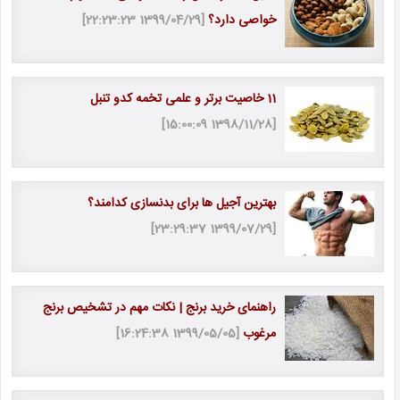
خواصی دارد؟
[1399/04/29 22:23:23]
11 خاصیت برتر و علمی تخمه کدو تنبل
[1398/11/28 15:00:09]
بهترین آجیل ها برای بدنسازی کدامند؟
[1399/07/29 23:29:37]
راهنمای خرید برنج | نکات مهم در تشخیص برنج
مرغوب
[1399/05/05 16:24:38]