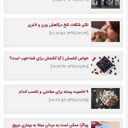
[1398/12/20 11:51:14]
تاثیر شکلات تلخ درکاهش وزن و لاغری
[1399/03/13 20:02:58]
خواص کشمش | آیا کشمش برای شما خوب است؟
[1398/11/30 09:26:42]
9 خاصیت پسته برای سلامتی و تناسب اندام
[1398/11/25 08:27:57]
ویاگرا ممکن است به مردان مبتلا به بیماری عروق