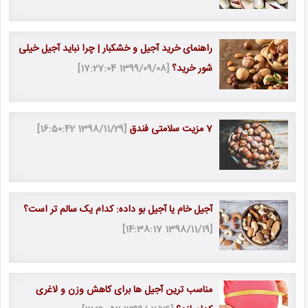
راهنمای خرید آجیل و خشکبار | چرا نباید آجیل خیلی
شور خرید؟
[1399/09/08 17:27:04]
7 مزیت سلامتی فندق
[1398/11/29 16:50:42]
آجیل خام یا آجیل بو داده: کدام یک سالم تر است؟
[1398/11/19 14:38:17]
مناسب ترین آجیل ها برای کاهش وزن و لاغری