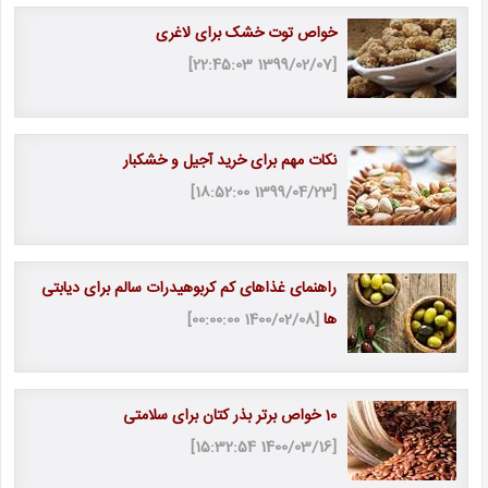
خواص توت خشک برای لاغری
[1399/02/07 22:45:03]
نکات مهم برای خرید آجیل و خشکبار
[1399/04/23 18:52:00]
راهنمای غذاهای کم کربوهیدرات سالم برای دیابتی
ها
[1400/02/08 00:00:00]
10 خواص برتر بذر کتان برای سلامتی
[1400/03/16 15:32:54]