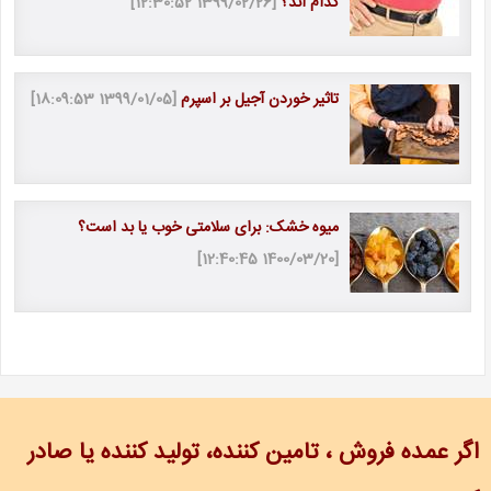
کدام اند؟
[1399/02/26 12:30:52]
تاثیر خوردن آجیل بر اسپرم
[1399/01/05 18:09:53]
میوه خشک: برای سلامتی خوب یا بد است؟
[1400/03/20 12:40:45]
اگر عمده فروش ، تامین کننده، تولید کننده یا صادر