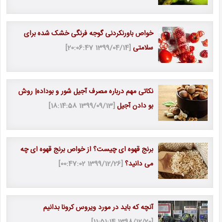
خواص باورنکردنی گوجه فرنگی خشک شده برای
سلامتی
[1399/04/14 20:06:47]
نکاتی مهم درباره مصرف آجیل شور و بوداده| روش
بو دادن آجیل
[1399/09/13 18:14:58]
برنج قهوه ای چیست؟ از خواص برنج قهوه ای چه
می دانید؟
[1399/12/26 00:47:02]
آنچه که باید در مورد ویروس کرونا بدانیم