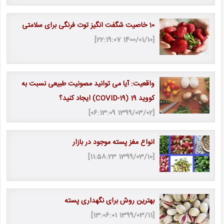
10 خاصیت شگفت انگیز توت فرنگی برای سلامتی
[1400/01/10 22:19:07]
واقعیت: آیا می توانید مصونیت طبیعی نسبت به
کووید 19 (COVID-19) ایجاد کنید؟
[1399/03/02 06:13:09]
انواع مغز پسته موجود در بازار
[1399/03/10 11:58:23]
بهترین روش برای نگهداری پسته
[1399/03/11 13:06:01]