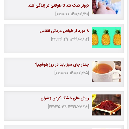
کرونر کمک کند تا طولانی تر زندگی کنند
[1400/01/20 00:00:00]
8 مورد از خواص درمانی آناناس
[1399/01/14 22:36:49]
چقدر چای سبز باید در روز بنوشیم؟
[1400/01/25 00:00:00]
روش های خشک کردن زعفران
[1399/03/16 23:35:39]