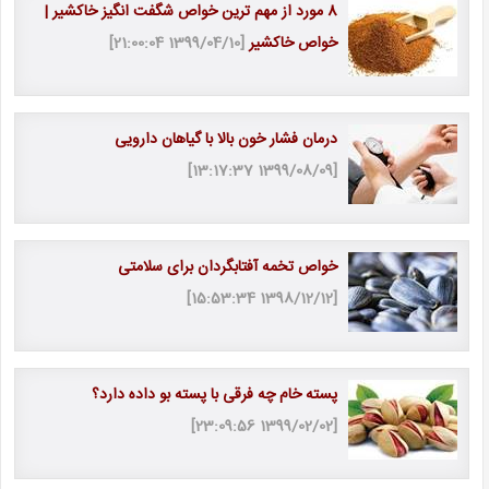
8 مورد از مهم ترین خواص شگفت انگیز خاکشیر |
خواص خاکشیر
[1399/04/10 21:00:04]
درمان فشار خون بالا با گیاهان دارویی
[1399/08/09 13:17:37]
خواص تخمه آفتابگردان برای سلامتی
[1398/12/12 15:53:34]
پسته خام چه فرقی با پسته بو داده دارد؟
[1399/02/02 23:09:56]