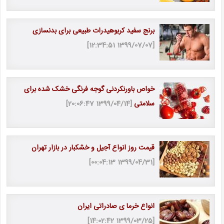
برنج سفید کربوهیدرات طبیعی برای بدنسازی
[1399/07/07 12:34:51]
خواص باورنکردنی گوجه فرنگی خشک شده برای
سلامتی
[1399/04/14 20:06:47]
قیمت روز انواع آجیل و خشکبار در بازار تهران
[1399/04/31 00:04:13]
انواع خرما ی صادراتی ایران
[1399/03/25 14:02:42]