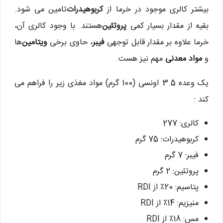
بیشتر کالری موجود در خرما از
کربوهیدرات
تامین می شود.
بقیه از مقدار بسیار کمی
پروتئین
هستند. با وجود کالری آن،
خرما علاوه بر مقدار قابل توجهی
فیبر
، حاوی برخی
ویتامین
ها
و
مواد معدنی
مهم نیز هست.
یک وعده 3.5 اونسی (100 گرم) مواد مغذی زیر را فراهم می
کند :
کالری: 277
کربوهیدرات: 75 گرم
فیبر: 7 گرم
پروتئین: 2 گرم
پتاسیم: 20٪ از RDI
منیزیم: 14٪ از RDI
مس: 18٪ از RDI