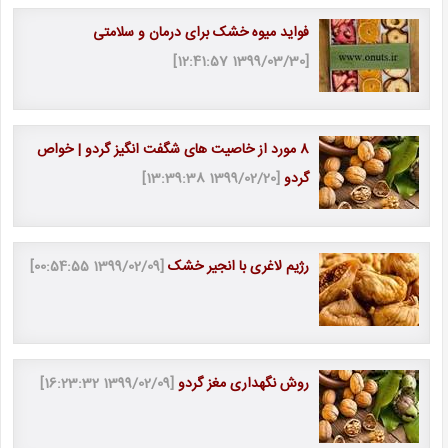
فواید میوه خشک برای درمان و سلامتی
[1399/03/30 12:41:57]
8 مورد از خاصیت های شگفت انگیز گردو | خواص
گردو
[1399/02/20 13:39:38]
رژیم لاغری با انجیر خشک
[1399/02/09 00:54:55]
روش نگهداری مغز گردو
[1399/02/09 16:23:32]