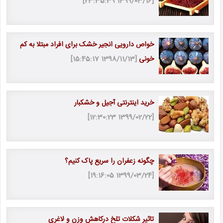
[1399/03/16 23:35:39]
خواص دارویی انجیر خشک برای افراد مبتلا به کم
خونی
[1398/11/13 15:45:17]
خرید اینترنتی آجیل و خشکبار
[1399/02/22 12:30:23]
چگونه زعفران را سریع پاک کنیم؟
[1399/03/24 19:16:05]
تاثیر شکلات تلخ درکاهش وزن و لاغری