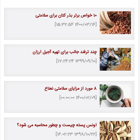
10 خواص برتر بذر کتان برای سلامتی
[1400/03/16 15:32:54]
چند ترفند جالب برای تهیه آجیل ارزان
[1399/09/10 17:24:24]
8 مورد از مزایای سلامتی نعناع
[1400/02/09 00:00:00]
اونس پسته چیست و چطور محاسبه می شود؟
[1398/10/22 16:02:23]