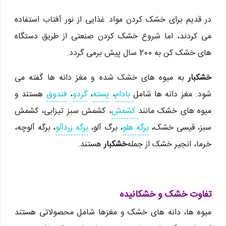
در قدیم برای خشک کردن مواد غذایی از نور آفتاب استفاده
می کردند، اما شروع خشک کردن صنعتی از طریق دستگاه
های خشک کن به 200 سال پیش برمی گردد.
خشکبار
به میوه های خشک شده و مغز دانه ها گفته می
شود. مغز دانه ها شامل
بادام
،
پسته
،
گردو
،
فندوق
هستند و
میوه های خشک مانند
کشمش
، کشمش سبز تیزابی، کشمش
سبز، قیسی خشک،
برگه هلو
، برگ آلو،
برگه زردآلو
، برگه آلوچه،
خرما، انجیر خشک از جمله
خشکبار
هستند.
تفاوت خشک و خشکانیده
میوه ها، دانه های خشک و مغزها شامل محصولاتی هستند