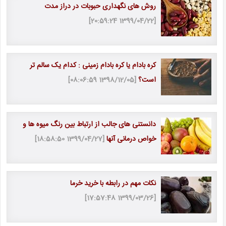
روش های نگهداری حبوبات در دراز مدت
[1399/04/22 20:59:24]
کره بادام یا کره بادام زمینی : کدام یک سالم تر
است؟
[1398/12/05 08:06:59]
دانستنی های جالب از ارتباط بین رنگ میوه ها و
خواص درمانی آنها
[1399/04/27 18:58:50]
نکات مهم در رابطه با خرید خرما
[1399/03/26 17:57:48]