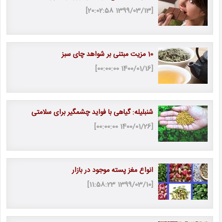
[1399/03/13 20:02:58]
10 مزیت مبتنی بر شواهد چای سبز
[1400/01/16 00:00:00]
شنبلیله: گیاهی با فواید چشمگیر برای سلامتی
[1400/01/26 00:00:00]
انواع مغز پسته موجود در بازار
[1399/03/10 11:58:23]