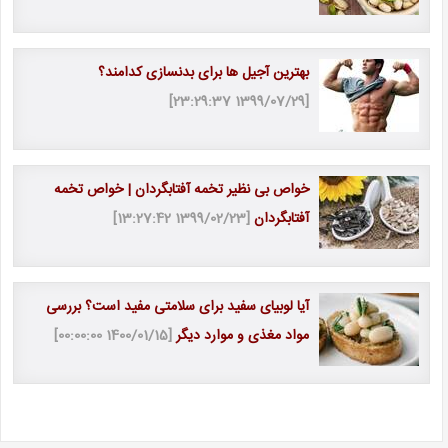
بهترین آجیل ها برای بدنسازی کدامند؟
[1399/07/29 23:29:37]
خواص بی نظیر تخمه آفتابگردان | خواص تخمه
آفتابگردان
[1399/02/23 13:27:42]
آیا لوبیای سفید برای سلامتی مفید است؟ بررسی
مواد مغذی و موارد دیگر
[1400/01/15 00:00:00]