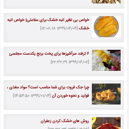
خواص بی نظیر انبه خشک برای سلامتی| خواص انبه
خشک
[1399/04/04 12:08:18]
۶ ترفند سرآشپزها برای پخت برنج یکدست مجلسی
[1399/06/02 22:32:29]
چرا جک فروت برای شما مناسب است؟ مواد مغذی ،
فواید و نحوه خوردن آن
[1399/01/04 14:54:50]
روش های خشک کردن زعفران