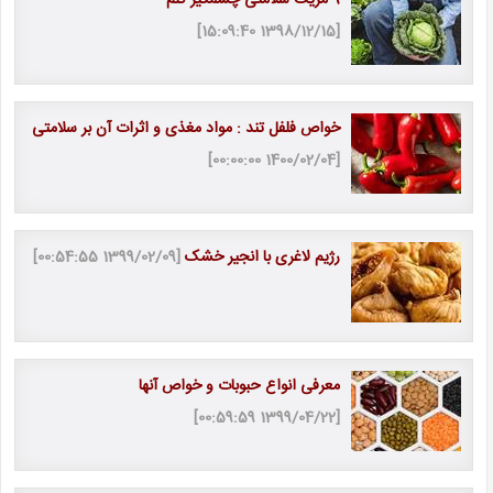
9 مزیت سلامتی چشمگیر کلم
[1398/12/15 15:09:40]
خواص فلفل تند : مواد مغذی و اثرات آن بر سلامتی
[1400/02/04 00:00:00]
رژیم لاغری با انجیر خشک
[1399/02/09 00:54:55]
معرفی انواع حبوبات و خواص آنها
[1399/04/22 00:59:59]