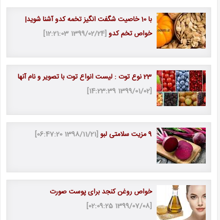
با 10 خاصیت شگفت انگیز تخمه کدو آشنا شوید|
خواص تخم کدو
[1399/02/24 12:21:03]
23 نوع توت : لیست انواع توت با تصویر و نام آنها
[1399/01/02 14:23:39]
9 مزیت سلامتی لبو
[1398/11/21 06:47:20]
خواص روغن کنجد برای پوست صورت
[1399/07/08 02:09:25]