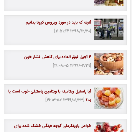
آنچه که باید در مورد ویروس کرونا بدانیم
[1398/12/20 11:51:14]
4 آجیل فوق العاده برای کاهش فشار خون
[1399/02/29 19:08:05]
آیا پاستیل ویتامینه یا ویتامین پاستیلی خوب است یا
بد؟
[1399/01/23 19:13:52]
خواص باورنکردنی گوجه فرنگی خشک شده برای