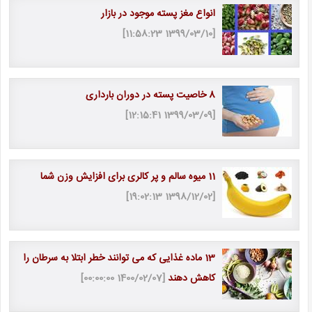
انواع مغز پسته موجود در بازار
[1399/03/10 11:58:23]
8 خاصیت پسته در دوران بارداری
[1399/03/09 12:15:41]
11 میوه سالم و پر کالری برای افزایش وزن شما
[1398/12/02 19:02:13]
13 ماده غذایی که می توانند خطر ابتلا به سرطان را
کاهش دهند
[1400/02/07 00:00:00]