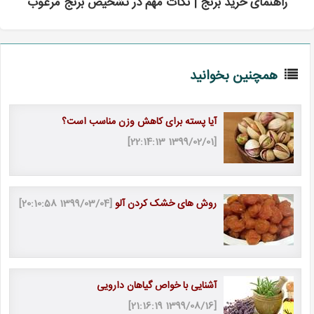
راهنمای خرید برنج | نکات مهم در تشخیص برنج مرغوب
همچنین بخوانید
آیا پسته برای کاهش وزن مناسب است؟
[1399/02/01 22:14:13]
روش های خشک کردن آلو
[1399/03/04 20:10:58]
آشنایی با خواص گیاهان دارویی
[1399/08/16 21:16:19]