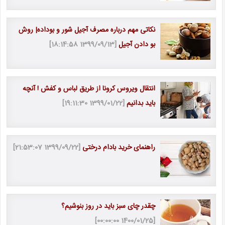
نکاتی مهم درباره مصرف آجیل شور و بوداده| روش
بو دادن آجیل
[1399/09/13 18:14:58]
انتقال ویروس کرونا از طریق لباس و کفش ! آنچه
باید بدانیم
[1399/01/22 19:11:30]
راهنمای خرید بادام درختی
[1399/09/22 21:53:07]
چقدر چای سبز باید در روز بنوشیم؟
[1400/01/25 00:00:00]