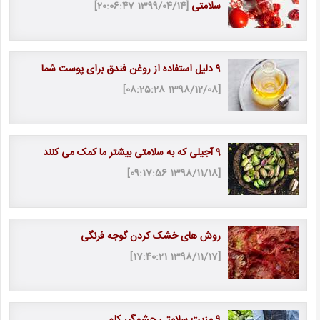
سلامتی
[1399/04/14 20:06:47]
9 دلیل استفاده از روغن فندق برای پوست شما
[1398/12/08 08:25:28]
9 آجیلی که به سلامتی بیشتر ما کمک می کنند
[1398/11/18 09:17:56]
روش های خشک کردن گوجه فرنگی
[1398/11/17 17:40:21]