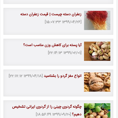
زعفران دسته چیست | قیمت زعفران دسته
[1399/04/26 15:07:33]
آیا پسته برای کاهش وزن مناسب است؟
[1399/02/01 22:14:13]
انواع مغز گردو را بشناسید
[1399/04/18 22:17:12]
چگونه گردوی چینی را از گردوی ایرانی تشخیص
دهیم؟
[1399/09/20 18:56:49]