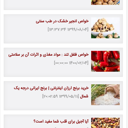
خواص انجیر خشک در طب سنتی
[1399/08/04 13:37:34]
خواص فلفل تند : مواد مغذی و اثرات آن بر سلامتی
[1400/02/04 00:00:00]
خرید برنج ارزان اینترنتی | برنج ایرانی درجه یک
شمال
[1399/05/11 20:02:59]
آیا آجیل برای قلب شما مفید است؟