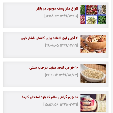
انواع مغز پسته موجود در بازار
[1399/03/10 11:58:23]
4 آجیل فوق العاده برای کاهش فشار خون
[1399/02/29 19:08:05]
10 خواص کنجد سفید در طب سنتی
[1399/05/03 22:21:16]
ده چای گیاهی سالم که باید امتحان کنید!
[1399/02/31 15:56:56]