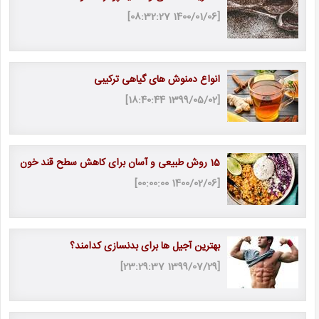
[1400/01/06 08:32:27]
انواع دمنوش های گیاهی ترکیبی
[1399/05/02 18:40:44]
15 روش طبیعی و آسان برای کاهش سطح قند خون
[1400/02/06 00:00:00]
بهترین آجیل ها برای بدنسازی کدامند؟
[1399/07/29 23:29:37]