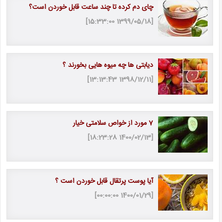
چای دم کرده تا چند ساعت قابل خوردن است؟
[1399/05/18 15:33:00]
دیابتی ها چه میوه هایی بخورند ؟
[1398/12/11 13:13:43]
7 مورد از خواص سلامتی خیار
[1400/02/13 18:23:28]
آیا پوست پرتقال قابل خوردن است ؟
[1400/01/29 00:00:00]