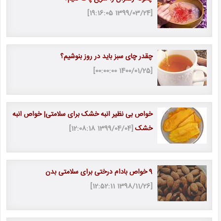
[1399/03/24 19:16:05]
چقدر چای سبز باید در روز بنوشیم؟
[1400/01/25 00:00:00]
خواص بی نظیر انبه خشک برای سلامتی| خواص انبه
خشک
[1399/04/04 12:08:18]
9 خواص بادام درختی برای سلامتی بدن
[1398/11/26 12:52:11]