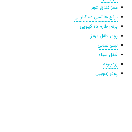
مغز فندق شور
برنج هاشمی ده کیلویی
برنج طارم ده کیلویی
پودر فلفل قرمز
لیمو عمانی
فلفل سیاه
زردچوبه
پودر زنجبیل