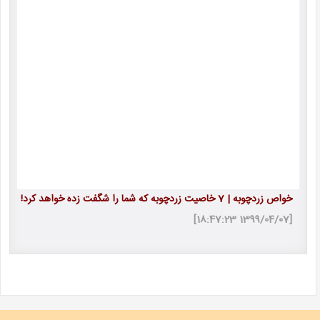
خواص زردچوبه | 7 خاصیت زردچوبه که شما را شگفت زده خواهد کرد!
[1399/04/07 18:47:23]