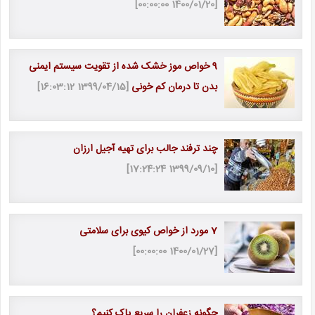
[1400/01/20 00:00:00]
9 خواص موز خشک شده از تقویت سیستم ایمنی
بدن تا درمان کم خونی
[1399/04/15 16:03:12]
چند ترفند جالب برای تهیه آجیل ارزان
[1399/09/10 17:24:24]
7 مورد از خواص کیوی برای سلامتی
[1400/01/27 00:00:00]
چگونه زعفران را سریع پاک کنیم؟