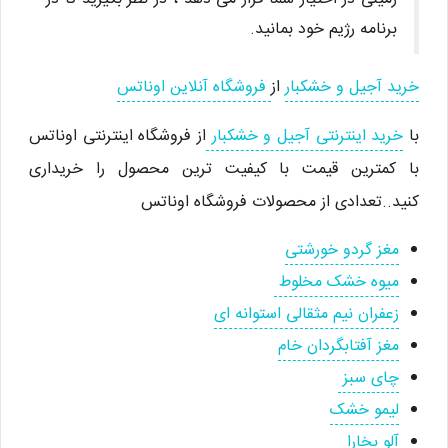
برنامه رژیم خود بمانید.
خرید آجیل و خشکبار
از
فروشگاه آنلاین اوناتس
با
خرید اینترنتی آجیل و خشکبار
از فروشگاه اینترنتی اوناتس
با کمترین قیمت با کیفیت ترین محصول را خریداری
کنید..تعدادی از محصولات فروشگاه اوناتس
مغز گردو خورشتی
میوه خشک مخلوط
زعفران نیم مثقالی استوانه ای
مغز آفتابگردان خام
چای سبز
لیمو خشک
آلو بخارا