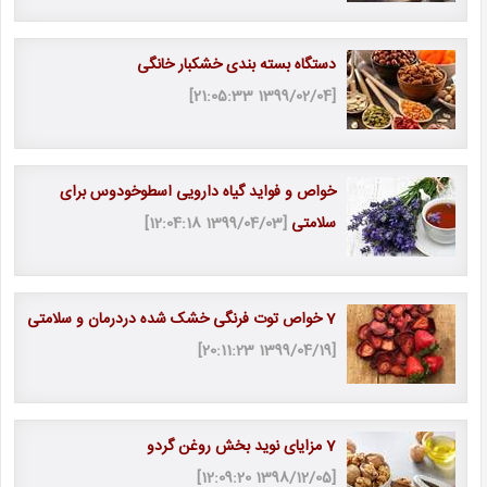
دستگاه بسته بندی خشکبار خانگی
[1399/02/04 21:05:33]
خواص و فواید گیاه دارویی اسطوخودوس برای
سلامتی
[1399/04/03 12:04:18]
7 خواص توت فرنگی خشک شده دردرمان و سلامتی
[1399/04/19 20:11:23]
7 مزایای نوید بخش روغن گردو
[1398/12/05 12:09:20]