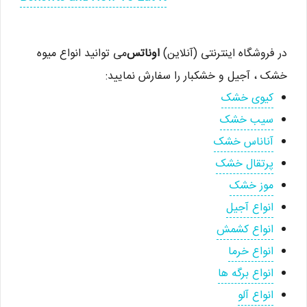
در فروشگاه اینترنتی (آنلاین)
اوناتس
می توانید انواع میوه
خشک ، آجیل و خشکبار را سفارش نمایید:
کیوی خشک
سیب خشک
آناناس خشک
پرتقال خشک
موز خشک
انواع آجیل
انواع کشمش
انواع خرما
انواع برگه ها
انواع آلو