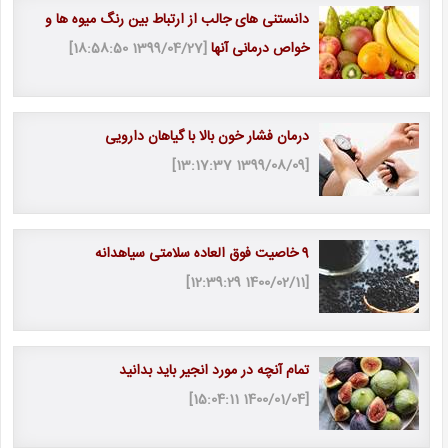
دانستنی های جالب از ارتباط بین رنگ میوه ها و
خواص درمانی آنها
[1399/04/27 18:58:50]
درمان فشار خون بالا با گیاهان دارویی
[1399/08/09 13:17:37]
9 خاصیت فوق العاده سلامتی سیاهدانه
[1400/02/11 12:39:29]
تمام آنچه در مورد انجیر باید بدانید
[1400/01/04 15:04:11]