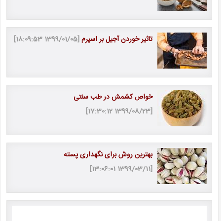
تاثیر خوردن آجیل بر اسپرم
[1399/01/05 18:09:53]
خواص کشمش در طب سنتی
[1399/08/23 17:30:12]
بهترین روش برای نگهداری پسته
[1399/03/11 13:06:01]