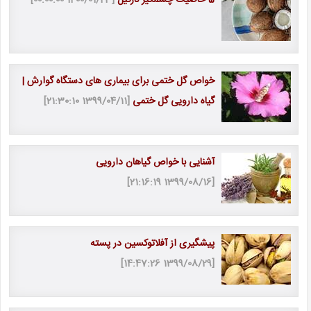
خواص گل ختمی برای بیماری های دستگاه گوارش |
گیاه دارویی گل ختمی
[1399/04/11 21:30:10]
آشنایی با خواص گیاهان دارویی
[1399/08/16 21:16:19]
پیشگیری از آفلاتوکسین در پسته
[1399/08/29 14:47:26]