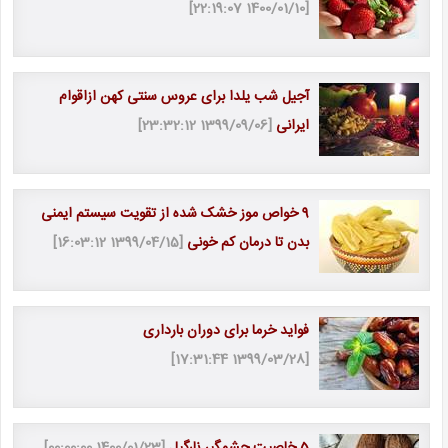
[1400/01/10 22:19:07]
آجیل شب یلدا برای عروس سنتی کهن ازاقوام
ایرانی
[1399/09/06 23:32:12]
9 خواص موز خشک شده از تقویت سیستم ایمنی
بدن تا درمان کم خونی
[1399/04/15 16:03:12]
فواید خرما برای دوران بارداری
[1399/03/28 17:31:44]
5 خاصیت چشمگیر نارگیل
[1400/01/23 00:00:00]