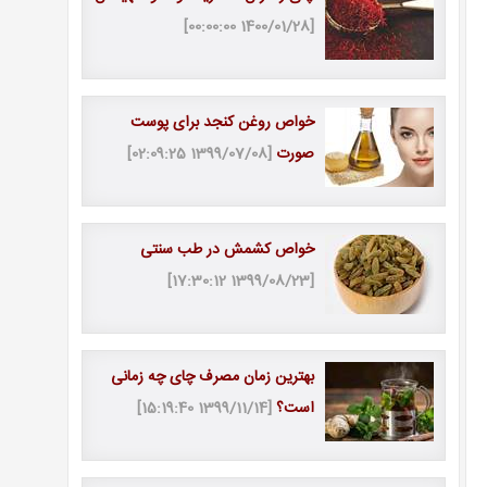
[1400/01/28 00:00:00]
خواص روغن کنجد برای پوست
صورت
[1399/07/08 02:09:25]
خواص کشمش در طب سنتی
[1399/08/23 17:30:12]
بهترین زمان مصرف چای چه زمانی
است؟
[1399/11/14 15:19:40]