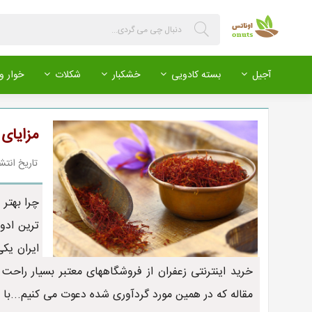
آجیل
بسته کادویی
خشکبار
شکلات
خوار و 
مزایای 
تاریخ انتشار : 399/07/27
چرا بهتر 
ترین ادو
ایران یکی
خرید اینترنتی زعفران از فروشگاههای معتبر بسیار راحت
مقاله که در همین مورد گردآوری شده دعوت می کنیم...با م