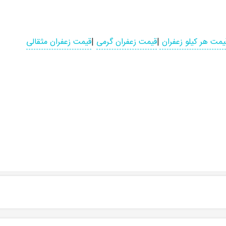
یمت هر کیلو زعفران
|
قیمت زعفران گرمی
|
قیمت زعفران مثقالی