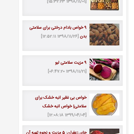
[1398/11/01 15:32:23]
9 خواص بادام درختی برای سلامتی
بدن
[1398/11/26 12:52:11]
9 مزیت سلامتی لبو
[1398/11/21 06:47:20]
خواص بی نظیر انبه خشک برای
سلامتی| خواص انبه خشک
[1399/04/04 12:08:18]
چای زعفران: 5 مزیت و نحوه تهیه آن