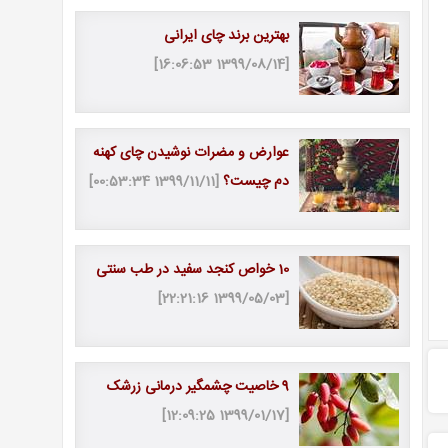
بهترین برند چای ایرانی
[1399/08/14 16:06:53]
عوارض و مضرات نوشیدن چای کهنه
دم چیست؟
[1399/11/11 00:53:34]
10 خواص کنجد سفید در طب سنتی
[1399/05/03 22:21:16]
9 خاصیت چشمگیر درمانی زرشک
[1399/01/17 12:09:25]