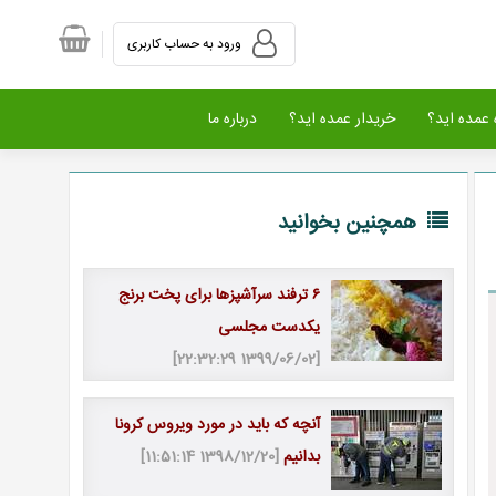
ورود به حساب کاربری
عمده اید؟
خریدار عمده اید؟
درباره ما
همچنین بخوانید
۶ ترفند سرآشپزها برای پخت برنج
یکدست مجلسی
[1399/06/02 22:32:29]
آنچه که باید در مورد ویروس کرونا
بدانیم
[1398/12/20 11:51:14]