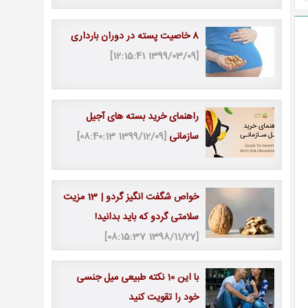
8 خاصیت پسته در دوران بارداری
[1399/03/09 12:15:41]
راهنمای خرید بسته های آجیل
سازمانی
[1399/12/09 08:40:13]
خواص شگفت انگیز گردو | 13 مزیت
سلامتی گردو که باید بدانید!
[1398/11/27 08:15:37]
با این 10 نکته طبیعی میل جنسی
خود را تقویت کنید