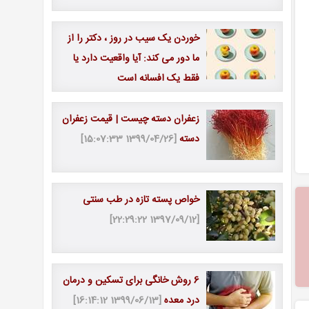
خوردن یک سیب در روز ، دکتر را از
ما دور می کند: آیا واقعیت دارد یا
فقط یک افسانه است
[1400/01/04 22:46:04]
زعفران دسته چیست | قیمت زعفران
دسته
[1399/04/26 15:07:33]
خواص پسته تازه در طب سنتی
[1397/09/12 22:29:22]
6 روش خانگی برای تسکین و درمان
درد معده
[1399/06/13 16:14:12]