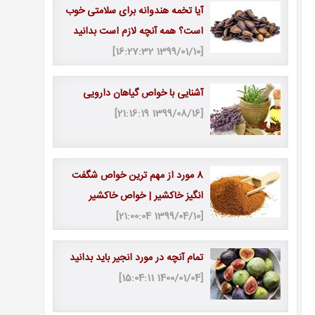
آیا تخمه هندوانه برای سلامتی خوب
است؟ همه آنچه لازم است بدانید
[1399/01/10 16:27:32]
آشنایی با خواص گیاهان دارویی
[1399/08/16 21:16:19]
8 مورد از مهم ترین خواص شگفت
انگیز خاکشیر | خواص خاکشیر
[1399/04/10 21:00:04]
تمام آنچه در مورد انجیر باید بدانید
[1400/01/04 15:04:11]