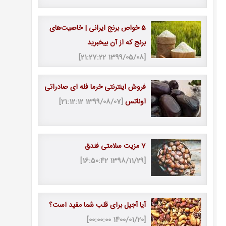
5 خواص برنج ایرانی | خاصیت‎‌های
برنج که از آن بی‎خبرید
[1399/05/08 21:27:22]
فروش اینترنتی خرما فله ای صادراتی
اوناتس
[1399/08/07 21:12:12]
7 مزیت سلامتی فندق
[1398/11/29 16:50:42]
آیا آجیل برای قلب شما مفید است؟
[1400/01/20 00:00:00]