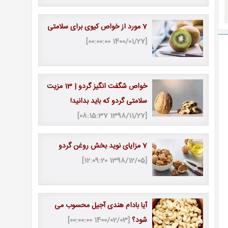
7 مورد از خواص کیوی برای سلامتی
[1400/01/27 00:00:00]
خواص شگفت انگیز گردو | 13 مزیت
سلامتی گردو که باید بدانید!
[1398/11/27 08:15:37]
7 مزایای نوید بخش روغن گردو
[1398/12/05 12:09:20]
آیا بادام هندی آجیل محسوب می
شود؟
[1400/02/03 00:00:00]