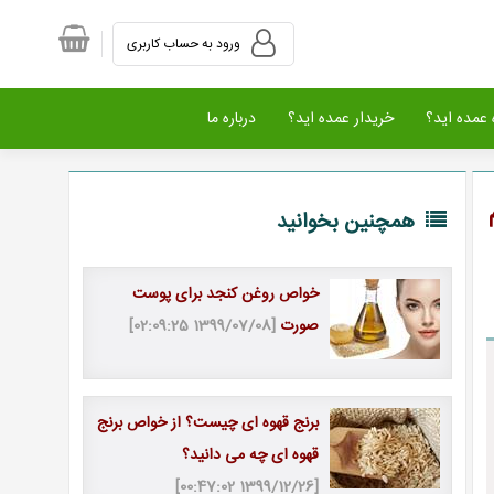
ورود به حساب کاربری
عمده اید؟
خریدار عمده اید؟
درباره ما
همچنین بخوانید
خواص روغن کنجد برای پوست
صورت
[1399/07/08 02:09:25]
برنج قهوه ای چیست؟ از خواص برنج
قهوه ای چه می دانید؟
[1399/12/26 00:47:02]