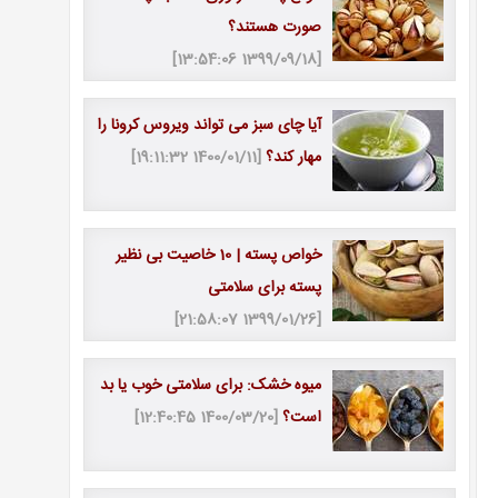
صورت هستند؟
[1399/09/18 13:54:06]
آیا چای سبز می تواند ویروس کرونا را
مهار کند؟
[1400/01/11 19:11:32]
خواص پسته | 10 خاصیت بی نظیر
پسته برای سلامتی
[1399/01/26 21:58:07]
میوه خشک: برای سلامتی خوب یا بد
است؟
[1400/03/20 12:40:45]