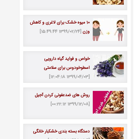
10 میوه خشک برای لاغری و کاهش
وزن
[1399/02/24 15:49:44]
خواص و فواید گیاه دارویی
اسطوخودوس برای سلامتی
[1399/04/03 12:04:18]
روش های ضدعفونی کردن آجیل
[1399/12/08 00:22:12]
دستگاه بسته بندی خشکبار خانگی