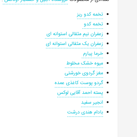
تخمه کدو ریز
تخمه کدو
زعفران نیم مثقالی استوانه ای
زعفران یک مثقالی استوانه ای
خرما پیارم
میوه خشک مخلوط
مغز گردوی خورشتی
گردو پوست کاغذی عمده
پسته احمد آقایی لوکس
انجیر سفید
بادام هندی درشت