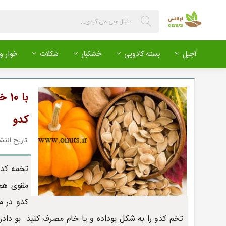
آجیل
بسته کادویی
خشکبار
شکلات
خوار و 
با 
کدو
تاریخ انتشار : 399/02/24
تخمه کدو
مقوی همچ
کدو در م
تخم کدو را به شکل بوداده و یا خام مصرف کنید. بو دادن