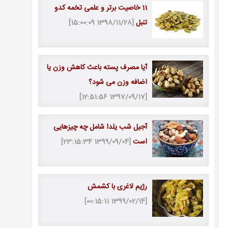
11 خاصیت برتر و علمی تخمه کدو
تنبل
[1398/11/28 15:00:09]
آیا مصرف پسته باعث کاهش وزن یا
اضافه وزن می شود؟
[1397/09/17 12:51:56]
آجیل شب یلدا شامل چه چیزهایی
است
[1399/09/04 23:15:34]
رژیم لاغری با کشمش
[1399/02/14 00:15:11]