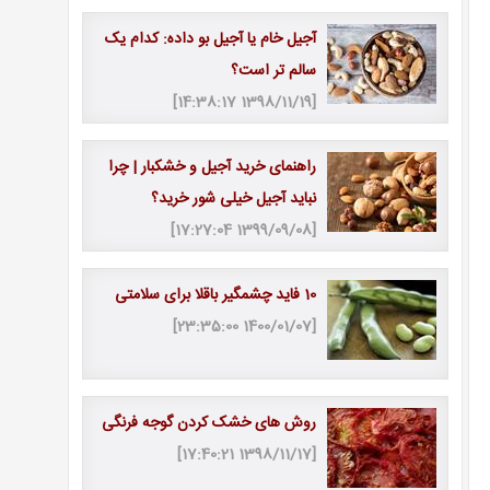
آجیل خام یا آجیل بو داده: کدام یک
سالم تر است؟
[1398/11/19 14:38:17]
راهنمای خرید آجیل و خشکبار | چرا
نباید آجیل خیلی شور خرید؟
[1399/09/08 17:27:04]
10 فاید چشمگیر باقلا برای سلامتی
[1400/01/07 23:35:00]
روش های خشک کردن گوجه فرنگی
[1398/11/17 17:40:21]