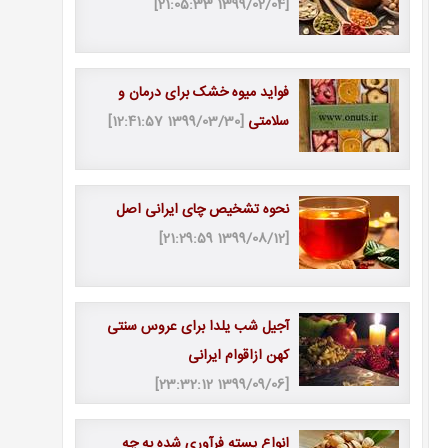
[1399/02/04 21:05:33]
فواید میوه خشک برای درمان و
سلامتی
[1399/03/30 12:41:57]
نحوه تشخیص چای ایرانی اصل
[1399/08/12 21:29:59]
آجیل شب یلدا برای عروس سنتی
کهن ازاقوام ایرانی
[1399/09/06 23:32:12]
انواع پسته فرآوری ‌شده به چه