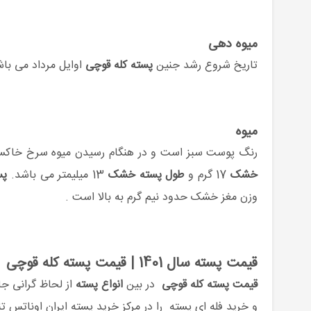
میوه دهی
تاریخ شروع رشد جنین
پسته کله قوچی
اوایل مرداد می باشد که حدود 40 تا 45 روز طول می ک
میوه
رنگ پوست سبز است و در هنگام رسیدن میوه سرخ خاکس
خشک
17 گرم و
طول پسته خشک
13 میلیمتر می باشد.
پس
وزن مغز خشک حدود نیم گرم به بالا است .
قیمت پسته سال 1401 | قیمت پسته کله قوچی
قیمت پسته کله قوچی
در بین
انواع پسته
از لحاظ گرانی جای
و خرید فله ای پسته را در مرکز خرید پسته ایران اوناتس تن