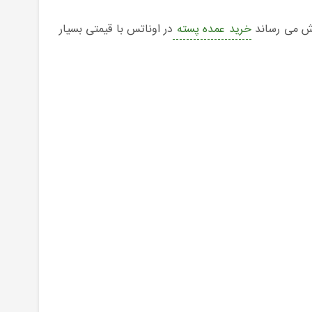
وش می رساند
خرید عمده پسته
در اوناتس با قیمتی بسیار