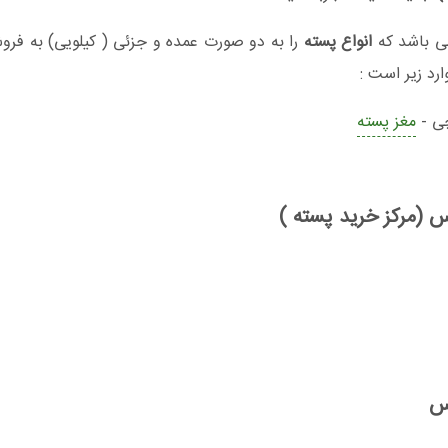
ی باشد که
انواع پسته
را به دو صورت عمده و جزئی ( کیلویی) به فر
رد زیر است :
چی -
مغز پسته
تس (مرکز خرید پسته )
تس