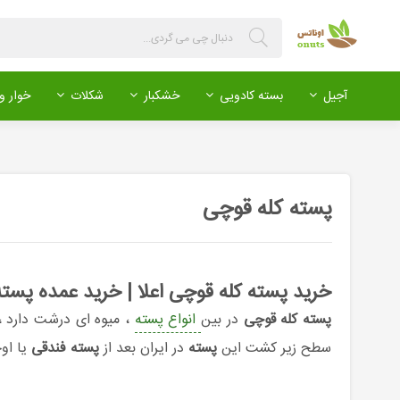
آجیل
بسته کادویی
خشکبار
شکلات
خوار و 
پسته کله قوچی
خرید پسته کله قوچی اعلا | خرید عمده پست
پسته کله قوچی
در بین
انواع پسته
، میوه ای درشت دارد ،
سطح زیر کشت این
پسته
در ایران بعد از
پسته فندقی
یا او