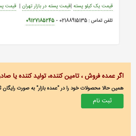
قیمت یک کیلو پسته
|
قیمت پسته در بازار تهران
|
قیمت پس
تلفن تماس : 02188915135 -
09127185245
اگر عمده فروش ، تامین کننده، تولید کننده یا صاد
همین حالا محصولات خود را در "عمده بازار" به صورت رایگان ثب
ثبت نام