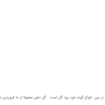
 گونه خود زود گل است . گل دهی معمولا از 10 فروردین شروع و حدود 13 روز طول می کشد.