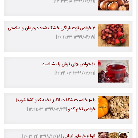
[1399/02/21 13:33:18]
7 خواص توت فرنگی خشک شده دردرمان و سلامتی
[1399/04/19 20:11:23]
10 خواص چای ترش را بشناسید
[1399/03/21 12:24:03]
با 10 خاصیت شگفت انگیز تخمه کدو آشنا شوید|
خواص تخم کدو
[1399/02/24 12:21:03]
انواع خرمای ایرانی
[1398/12/18 20:21:24]