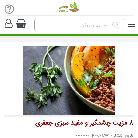
8 مزیت چشمگیر و مفید سبزی جعفری
تاریخ انتشار : 1400/01/31 00:00:00