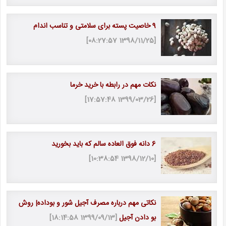
9 خاصیت پسته برای سلامتی و تناسب اندام
[1398/11/25 08:27:57]
نکات مهم در رابطه با خرید خرما
[1399/03/26 17:57:48]
6 دانه فوق العاده سالم که باید بخورید
[1398/12/10 10:38:54]
نکاتی مهم درباره مصرف آجیل شور و بوداده| روش
بو دادن آجیل
[1399/09/13 18:14:58]