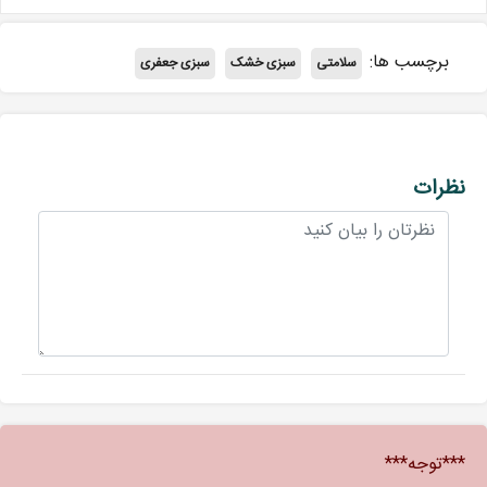
برچسب ها:
سلامتی
سبزی خشک
سبزی جعفری
نظرات
***توجه***