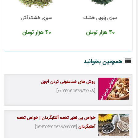
سبزی پلویی خشک
سبزی خشک آش
40
هزار تومان
40
هزار تومان
همچنین بخوانید
روش های ضدعفونی کردن آجیل
[1399/12/08 00:22:12]
خواص بی نظیر تخمه آفتابگردان | خواص تخمه
آفتابگردان
[1399/02/23 13:27:42]