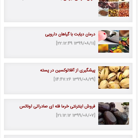
درمان دیابت با گیاهان دارویی
[1399/08/11 22:12:49]
پیشگیری از آفلاتوکسین در پسته
[1399/08/29 14:47:26]
فروش اینترنتی خرما فله ای صادراتی اوناتس
[1399/08/07 21:12:12]