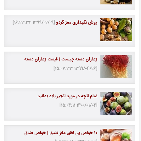
روش نگهداری مغز گردو
[1399/02/09 16:23:32]
زعفران دسته چیست | قیمت زعفران دسته
[1399/04/26 15:07:33]
تمام آنچه در مورد انجیر باید بدانید
[1400/01/04 15:04:11]
10 خواص بی نظیر مغز فندق | خواص فندق