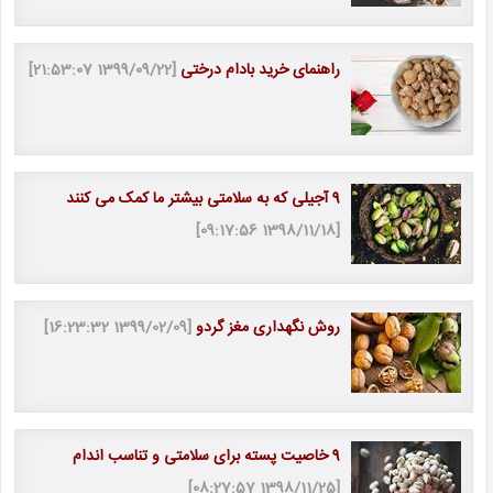
راهنمای خرید بادام درختی
[1399/09/22 21:53:07]
9 آجیلی که به سلامتی بیشتر ما کمک می کنند
[1398/11/18 09:17:56]
روش نگهداری مغز گردو
[1399/02/09 16:23:32]
9 خاصیت پسته برای سلامتی و تناسب اندام
[1398/11/25 08:27:57]