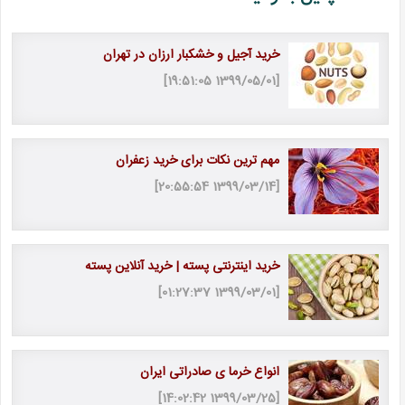
خرید آجیل و خشکبار ارزان در تهران
[1399/05/01 19:51:05]
مهم ترین نکات برای خرید زعفران
[1399/03/14 20:55:54]
خرید اینترنتی پسته | خرید آنلاین پسته
[1399/03/01 01:27:37]
انواع خرما ی صادراتی ایران
[1399/03/25 14:02:42]