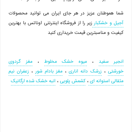
شما هموطنان عزیز در هر جای ایران می توانید محصولات
آجیل و خشکبار
زیر را از فروشگاه اینترنتی اوناتس با بهترین
کیفیت و مناسبترین قیمت خریداری کنید
انجیر سفید
،
میوه خشک مخلوط
،
مغز گردوی
خورشتی
،
زرشک دانه اناری
،
مغز بادام شور
،
زعفران نیم
مثقالی استوانه ای
،
کشمش پلویی
،
انبه خشک شده ارگانیک