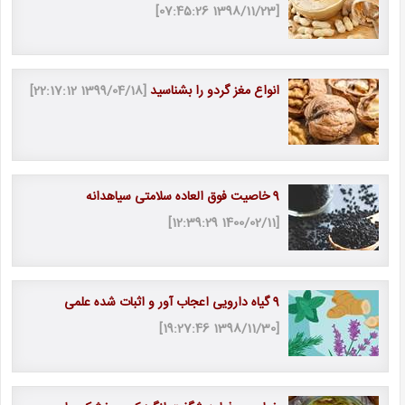
[1398/11/23 07:45:26]
انواع مغز گردو را بشناسید
[1399/04/18 22:17:12]
9 خاصیت فوق العاده سلامتی سیاهدانه
[1400/02/11 12:39:29]
9 گیاه دارویی اعجاب آور و اثبات شده علمی
[1398/11/30 19:27:46]