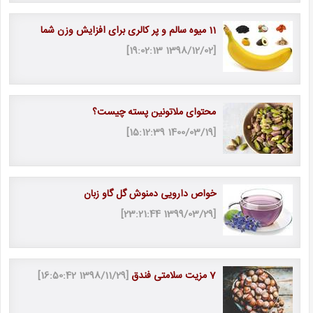
11 میوه سالم و پر کالری برای افزایش وزن شما
[1398/12/02 19:02:13]
محتوای ملاتونین پسته چیست؟
[1400/03/19 15:12:39]
خواص دارویی دمنوش گل گاو زبان
[1399/03/29 23:21:44]
7 مزیت سلامتی فندق
[1398/11/29 16:50:42]