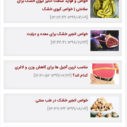
خواص و فواید شگفت انگیز کیوی خشک برای
سلامتی | خواص کیوی خشک
[1399/04/09 13:26:49]
خواص انجیر خشک برای معده و دیابت
[1398/11/24 14:46:41]
مناسب ترین آجیل ها برای کاهش وزن و لاغری
کدام اند؟
[1399/02/26 12:30:52]
خواص انجیر خشک در طب سنتی
[1399/08/04 13:37:34]