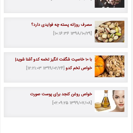
مصرف روزانه پسته چه فوایدی دارد؟
[1398/10/29 10:16:36]
با 10 خاصیت شگفت انگیز تخمه کدو آشنا شوید|
خواص تخم کدو
[1399/02/24 12:21:03]
خواص روغن کنجد برای پوست صورت
[1399/07/08 02:09:25]