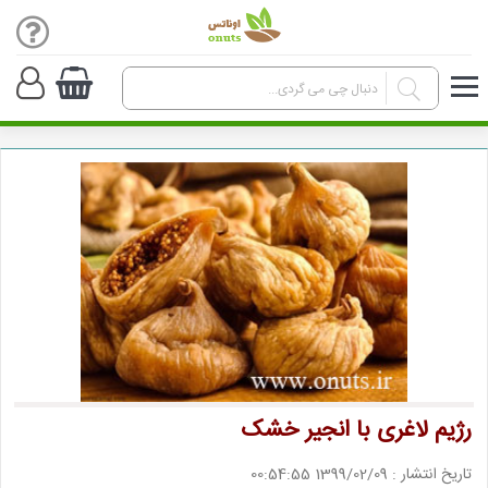
رژیم لاغری با انجیر خشک
تاریخ انتشار : 1399/02/09 00:54:55