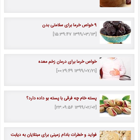
9 خواص خرما برای سلامتی بدن
[1399/03/13 15:39:47]
خواص خرما برای درمان زخم معده
[1399/07/21 00:29:49]
پسته خام چه فرقی با پسته بو داده دارد؟
[1399/02/02 23:09:56]
فواید و خطرات بادام زمینی برای مبتلایان به دیابت