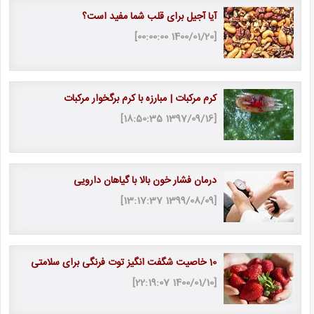
آیا آجیل برای قلب شما مفید است؟
[1400/01/20 00:00:00]
کرم مرکبات | مبارزه با کرم برگخوار مرکبات
[1397/09/16 18:50:35]
درمان فشار خون بالا با گیاهان دارویی
[1399/08/09 13:17:37]
10 خاصیت شگفت انگیز توت فرنگی برای سلامتی
[1400/01/10 22:19:07]