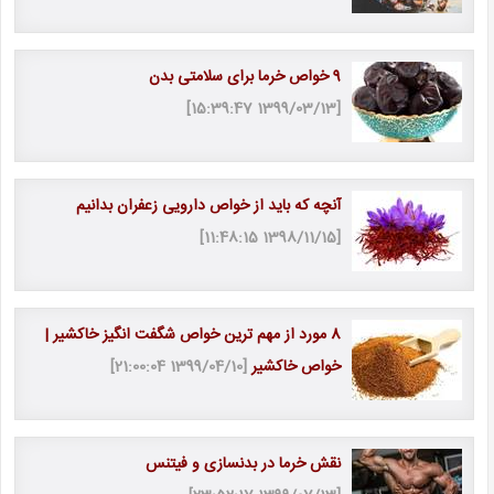
9 خواص خرما برای سلامتی بدن
[1399/03/13 15:39:47]
آنچه که باید از خواص دارویی زعفران بدانیم
[1398/11/15 11:48:15]
8 مورد از مهم ترین خواص شگفت انگیز خاکشیر |
خواص خاکشیر
[1399/04/10 21:00:04]
نقش خرما در بدنسازی و فیتنس