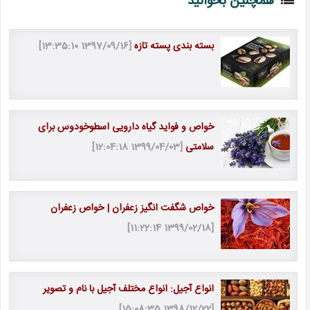
همچنین بخوانید
بسته بندی پسته تازه
[1397/09/16 13:35:10]
خواص و فواید گیاه دارویی اسطوخودوس برای
سلامتی
[1399/04/03 12:04:18]
خواص شگفت انگیز زعفران | خواص زعفران
[1399/02/18 11:22:14]
انواع آجیل: انواع مختلف آجیل با نام و تصویر
[1398/12/22 15:08:35]