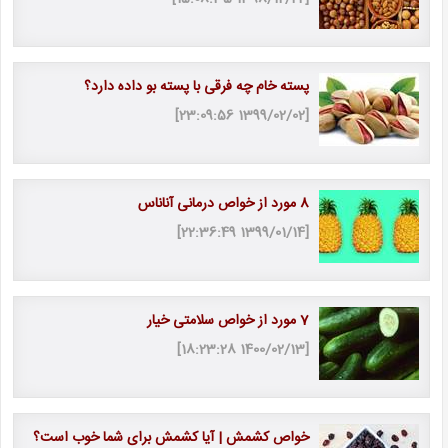
پسته خام چه فرقی با پسته بو داده دارد؟
[1399/02/02 23:09:56]
8 مورد از خواص درمانی آناناس
[1399/01/14 22:36:49]
7 مورد از خواص سلامتی خیار
[1400/02/13 18:23:28]
خواص کشمش | آیا کشمش برای شما خوب است؟