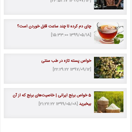
[1399/07/13 23:52:17]
چای دم کرده تا چند ساعت قابل خوردن است؟
[1399/05/18 15:33:00]
خواص پسته تازه در طب سنتی
[1397/09/12 22:29:22]
5 خواص برنج ایرانی | خاصیت‎‌های برنج که از آن
بی‎خبرید
[1399/05/08 21:27:22]