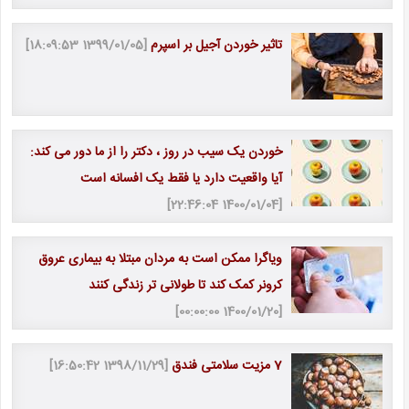
تاثیر خوردن آجیل بر اسپرم
[1399/01/05 18:09:53]
خوردن یک سیب در روز ، دکتر را از ما دور می کند:
آیا واقعیت دارد یا فقط یک افسانه است
[1400/01/04 22:46:04]
ویاگرا ممکن است به مردان مبتلا به بیماری عروق
کرونر کمک کند تا طولانی تر زندگی کنند
[1400/01/20 00:00:00]
7 مزیت سلامتی فندق
[1398/11/29 16:50:42]