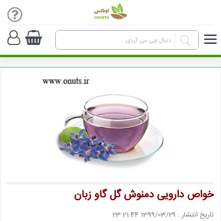
خواص دارویی دمنوش گل گاو زبان
تاریخ انتشار : 1399/03/29 23:21:44