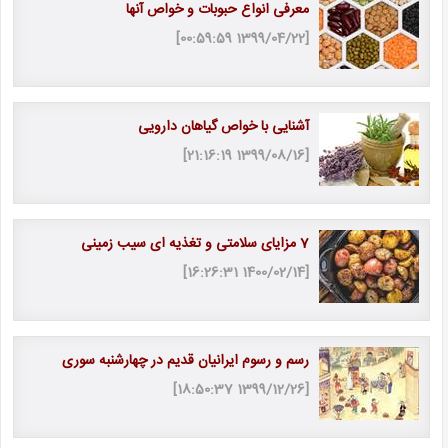
معرفی انواع حبوبات و خواص آنها
[1399/04/22 00:59:59]
آشنایی با خواص گیاهان دارویی
[1399/08/16 21:16:19]
7 مزایای سلامتی و تغذیه ای سیب زمینی
[1400/02/14 16:26:31]
رسم و رسوم ایرانیان قدیم در چهارشنبه سوری
[1399/12/26 18:50:37]