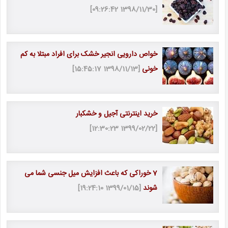
[1398/11/30 09:26:42]
خواص دارویی انجیر خشک برای افراد مبتلا به کم
خونی
[1398/11/13 15:45:17]
خرید اینترنتی آجیل و خشکبار
[1399/02/22 12:30:23]
7 خوراکی که باعث افزایش میل جنسی شما می
شوند
[1399/01/15 19:24:10]