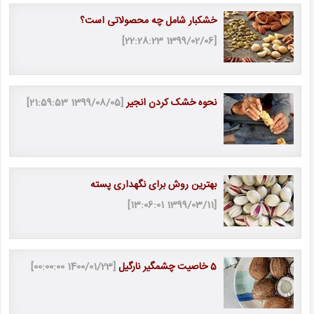
خشکبار شامل چه محصولاتی است؟
[1399/02/06 22:28:23]
نحوه خشک کردن انجیر
[1399/08/05 21:59:53]
بهترین روش برای نگهداری پسته
[1399/03/11 13:06:01]
5 خاصیت چشمگیر نارگیل
[1400/01/23 00:00:00]